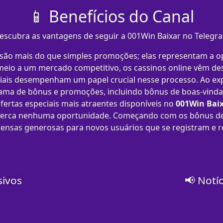
📱 Benefícios do Canal
escubra as vantagens de seguir a 001Win Baixar no Telegr
são mais do que simples promoções; elas representam a op
eio a um mercado competitivo, os cassinos online vêm de
peciais desempenham um papel crucial nesse processo. Ao ex
a de bônus e promoções, incluindo bônus de boas-vindas,
fertas especiais mais atraentes disponíveis no
001Win Bai
o perca nenhuma oportunidade. Começando com os bônus de
nsas generosas para novos usuários que se registram e r
sivos
📢 Notí