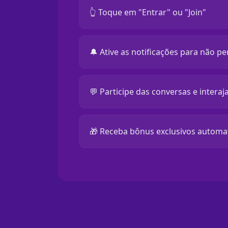
👆 Toque em "Entrar" ou "Join"
🔔 Ative as notificações para não p
💬 Participe das conversas e interaj
🎁 Receba bônus exclusivos autom