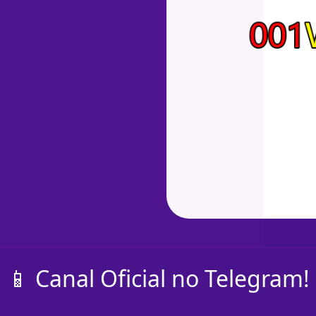
📱 Canal Oficial no Telegram!