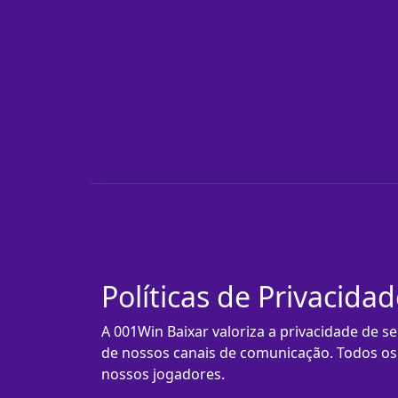
Políticas de Privacida
A 001Win Baixar valoriza a privacidade de 
de nossos canais de comunicação. Todos os 
nossos jogadores.