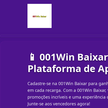
📱 001Win Baixa
Plataforma de A
Cadastre-se na 001Win Baixar para gan
em cada recarga. Com a 001Win Baixar, 
promoções incríveis e uma experiência d
Junte-se aos vencedores agora!