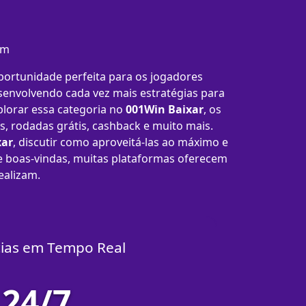
am
ortunidade perfeita para os jogadores
senvolvendo cada vez mais estratégias para
plorar essa categoria no
001Win Baixar
, os
 rodadas grátis, cashback e muito mais.
xar
, discutir como aproveitá-las ao máximo e
 boas-vindas, muitas plataformas oferecem
ealizam.
cias em Tempo Real
24/7