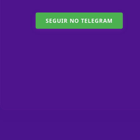
SEGUIR NO TELEGRAM