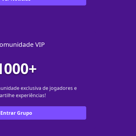
Comunidade VIP
1000+
unidade exclusiva de jogadores e
rtilhe experiências!
Entrar Grupo