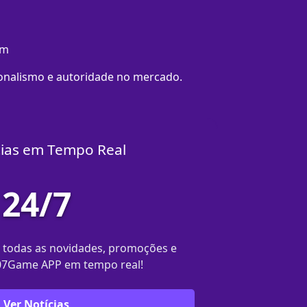
am
onalismo e autoridade no mercado.
cias em Tempo Real
24/7
e todas as novidades, promoções e
07Game APP em tempo real!
Ver Notícias