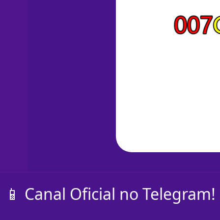
📱 Canal Oficial no Telegram!