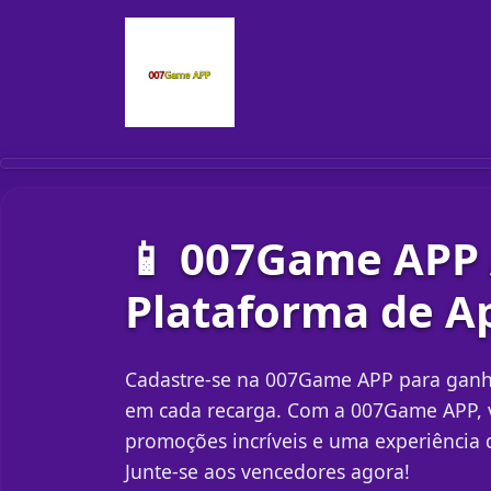
📱 007Game APP
Plataforma de A
Cadastre-se na 007Game APP para ganh
em cada recarga. Com a 007Game APP, 
promoções incríveis e uma experiência d
Junte-se aos vencedores agora!