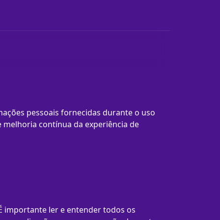
mações pessoais fornecidas durante o uso
e melhoria contínua da experiência de
 importante ler e entender todos os