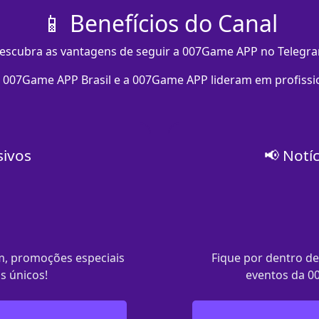
📱 Benefícios do Canal
escubra as vantagens de seguir a 007Game APP no Telegr
a 007Game APP Brasil e a 007Game APP lideram em profissi
sivos
📢 Notí
m, promoções especiais
Fique por dentro d
s únicos!
eventos da 0