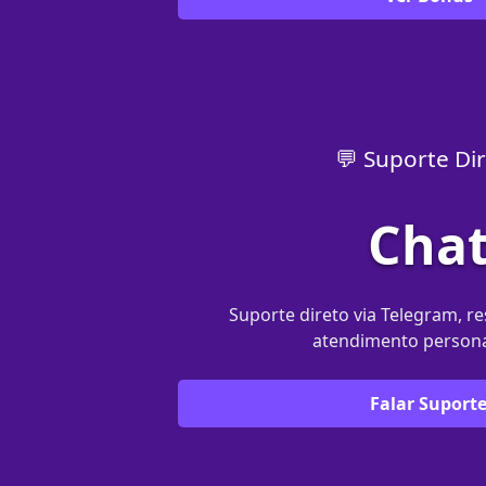
💬 Suporte Di
Cha
Suporte direto via Telegram, r
atendimento persona
Falar Suport