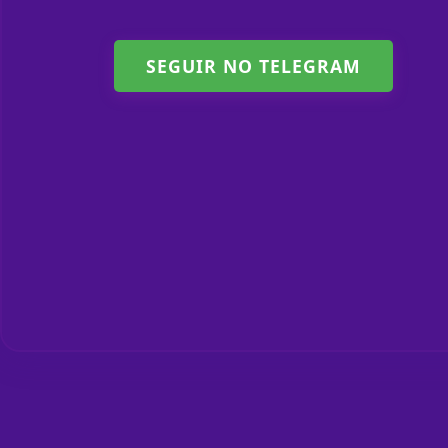
SEGUIR NO TELEGRAM