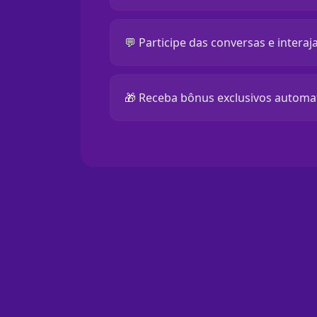
💬 Participe das conversas e interaj
🎁 Receba bônus exclusivos autom