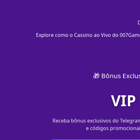
Explore como o Cassino ao Vivo do 007Game
🎁 Bônus Exclu
VIP
Receba bônus exclusivos do Telegra
e códigos promocionai