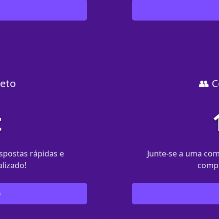
reto
👥 
t
espostas rápidas e
Junte-se a uma com
lizado!
compa
e