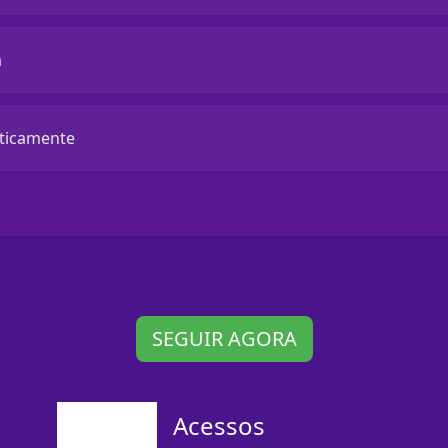
a
aticamente
SEGUIR AGORA
Acessos