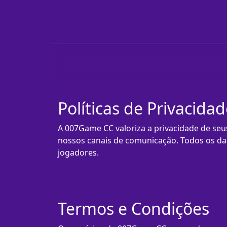
Políticas de Privacida
A 007Game CC valoriza a privacidade de se
nossos canais de comunicação. Todos os dad
jogadores.
Termos e Condições