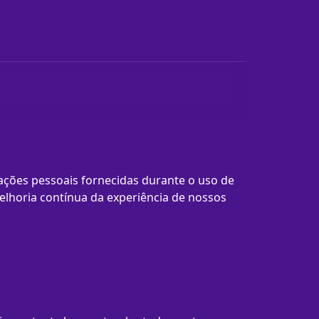
ações pessoais fornecidas durante o uso de
elhoria contínua da experiência de nossos