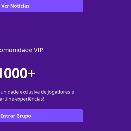
Ver Notícias
Comunidade VIP
1000+
unidade exclusiva de jogadores e
rtilhe experiências!
Entrar Grupo