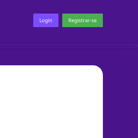
Login
Registrar-se