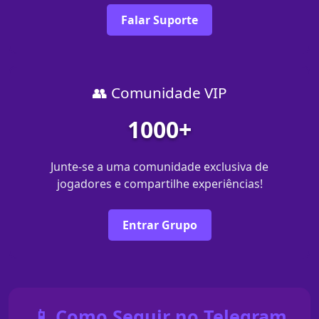
Falar Suporte
👥 Comunidade VIP
1000+
Junte-se a uma comunidade exclusiva de
jogadores e compartilhe experiências!
Entrar Grupo
📱 Como Seguir no Telegram