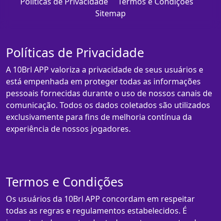
Políticas de Privacidade
Termos e Condições
Sitemap
Políticas de Privacidade
A 10Brl APP valoriza a privacidade de seus usuários e
está empenhada em proteger todas as informações
pessoais fornecidas durante o uso de nossos canais de
comunicação. Todos os dados coletados são utilizados
exclusivamente para fins de melhoria contínua da
experiência de nossos jogadores.
Termos e Condições
Os usuários da 10Brl APP concordam em respeitar
todas as regras e regulamentos estabelecidos. É