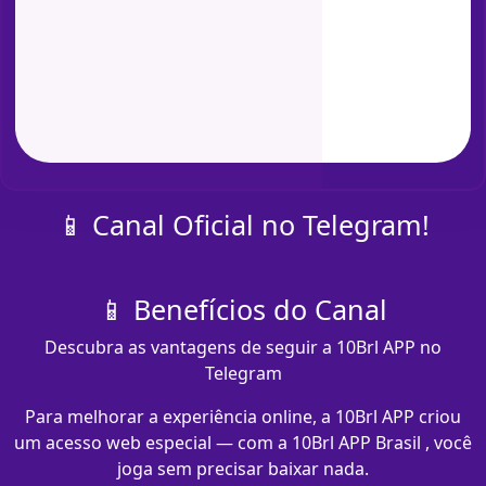
📱 Canal Oficial no Telegram!
📱 Benefícios do Canal
Descubra as vantagens de seguir a 10Brl APP no
Telegram
Para melhorar a experiência online, a 10Brl APP criou
um acesso web especial — com a 10Brl APP Brasil , você
joga sem precisar baixar nada.