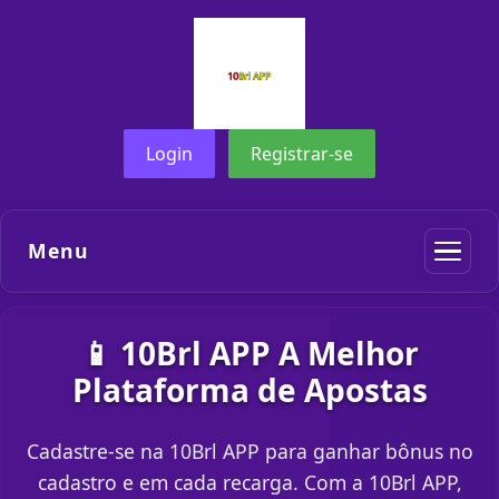
Login
Registrar-se
Menu
📱 10Brl APP A Melhor
Plataforma de Apostas
Cadastre-se na 10Brl APP para ganhar bônus no
cadastro e em cada recarga. Com a 10Brl APP,