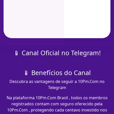
📱 Canal Oficial no Telegram!
📱 Benefícios do Canal
Descubra as vantagens de seguir a 10Pm.Com no
Telegram
Na plataforma 10Pm.Com Brasil , todos os membros
registrados contam com seguro oferecido pela
10Pm.Com , protegendo cada centavo investido nos