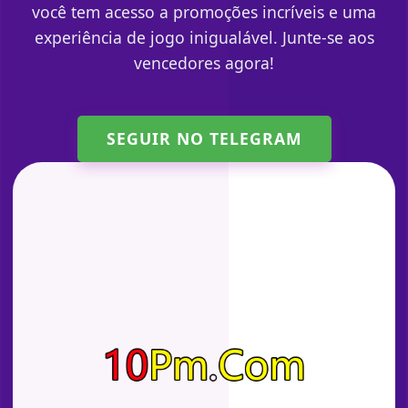
você tem acesso a promoções incríveis e uma
experiência de jogo inigualável. Junte-se aos
vencedores agora!
SEGUIR NO TELEGRAM