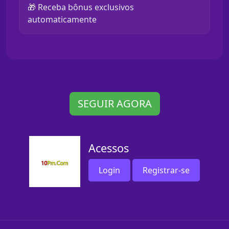
🎁 Receba bônus exclusivos
automaticamente
SEGUIR AGORA
Acessos
Login
Registrar-se