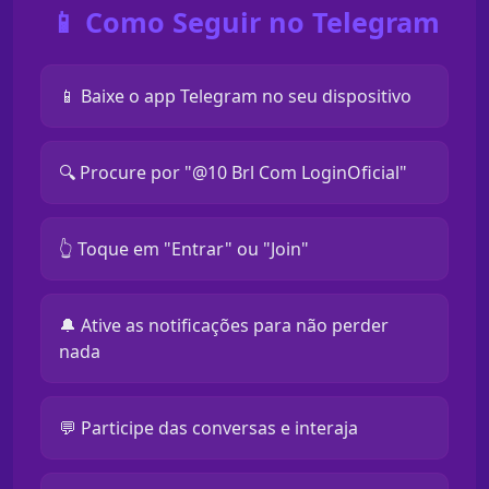
📱 Como Seguir no Telegram
📱 Baixe o app Telegram no seu dispositivo
🔍 Procure por "@10 Brl Com LoginOficial"
👆 Toque em "Entrar" ou "Join"
🔔 Ative as notificações para não perder
nada
💬 Participe das conversas e interaja