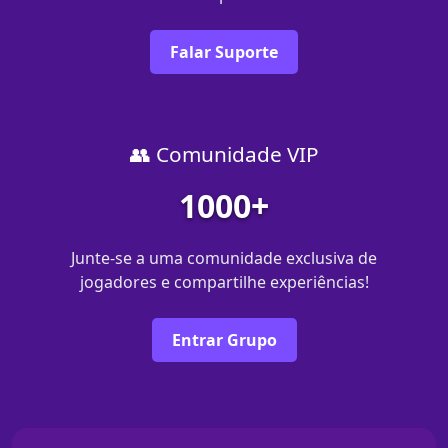
Falar Suporte
👥 Comunidade VIP
1000+
Junte-se a uma comunidade exclusiva de
jogadores e compartilhe experiências!
Entrar Grupo