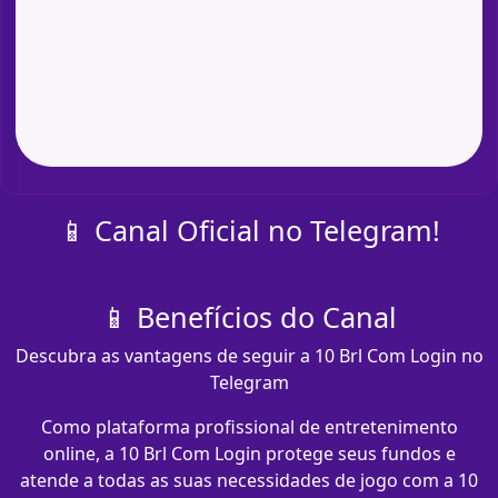
📱 Canal Oficial no Telegram!
📱 Benefícios do Canal
Descubra as vantagens de seguir a 10 Brl Com Login no
Telegram
Como plataforma profissional de entretenimento
online, a 10 Brl Com Login protege seus fundos e
atende a todas as suas necessidades de jogo com a 10