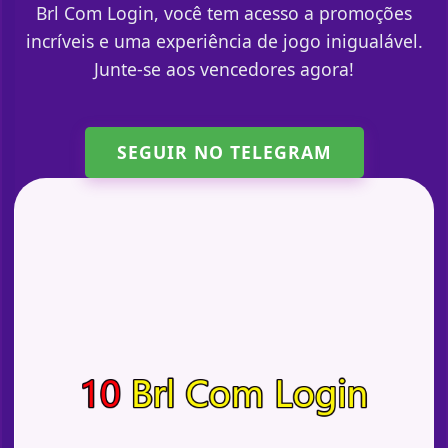
Brl Com Login, você tem acesso a promoções
incríveis e uma experiência de jogo inigualável.
Junte-se aos vencedores agora!
SEGUIR NO TELEGRAM