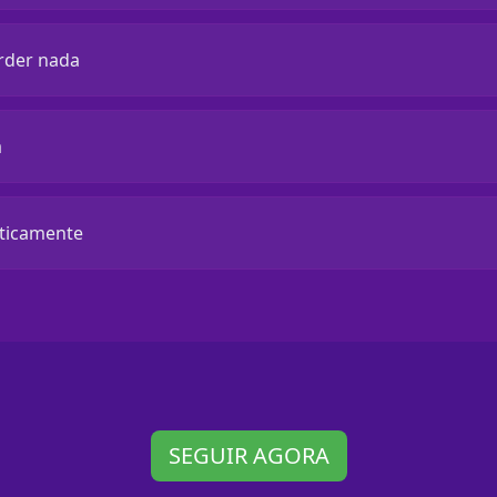
erder nada
a
aticamente
SEGUIR AGORA