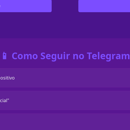
e
📱 Como Seguir no Telegram
ositivo
ial"