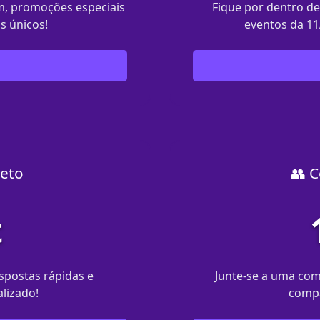
m, promoções especiais
Fique por dentro d
s únicos!
eventos da 11
reto
👥 
t
espostas rápidas e
Junte-se a uma com
lizado!
compa