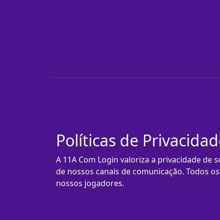
Políticas de Privacida
A 11A Com Login valoriza a privacidade de 
de nossos canais de comunicação. Todos os 
nossos jogadores.