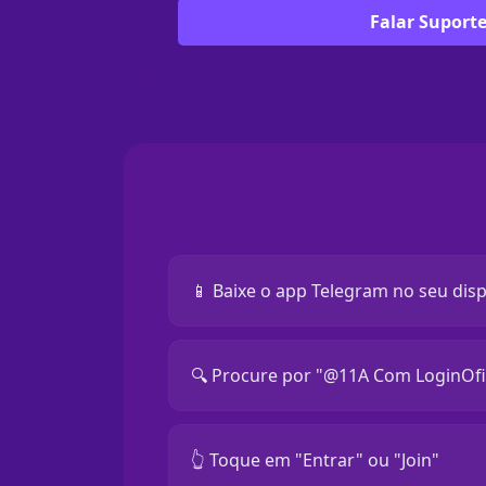
Falar Suport
📱 Baixe o app Telegram no seu disp
🔍 Procure por "@11A Com LoginOfic
👆 Toque em "Entrar" ou "Join"