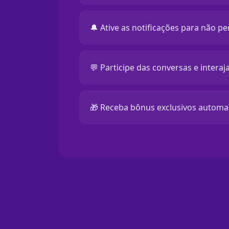
🔔 Ative as notificações para não p
💬 Participe das conversas e interaj
🎁 Receba bônus exclusivos autom