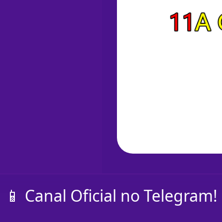
📱 Canal Oficial no Telegram!