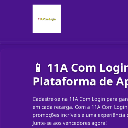
📱 11A Com Logi
Plataforma de A
Cadastre-se na 11A Com Login para gan
em cada recarga. Com a 11A Com Login,
promoções incríveis e uma experiência d
Junte-se aos vencedores agora!