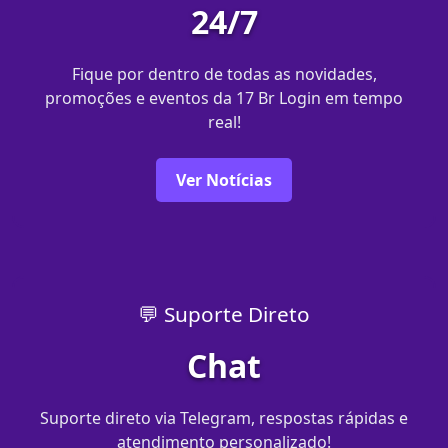
24/7
Fique por dentro de todas as novidades,
promoções e eventos da 17 Br Login em tempo
real!
Ver Notícias
💬 Suporte Direto
Chat
Suporte direto via Telegram, respostas rápidas e
atendimento personalizado!