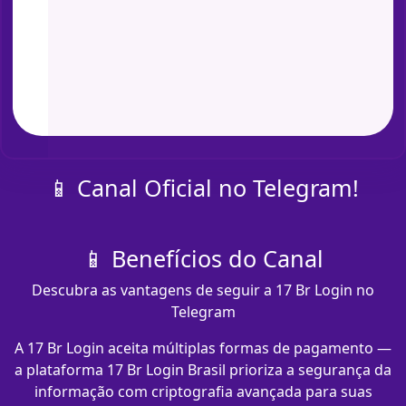
📱 Canal Oficial no Telegram!
📱 Benefícios do Canal
Descubra as vantagens de seguir a 17 Br Login no
Telegram
A 17 Br Login aceita múltiplas formas de pagamento —
a plataforma 17 Br Login Brasil prioriza a segurança da
informação com criptografia avançada para suas