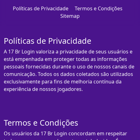
Políticas de Privacidade
Termos e Condições
Sitemap
Políticas de Privacidade
A 17 Br Login valoriza a privacidade de seus usuários e
está empenhada em proteger todas as informações
pessoais fornecidas durante o uso de nossos canais de
comunicação. Todos os dados coletados são utilizados
exclusivamente para fins de melhoria contínua da
experiência de nossos jogadores.
Termos e Condições
Os usuários da 17 Br Login concordam em respeitar