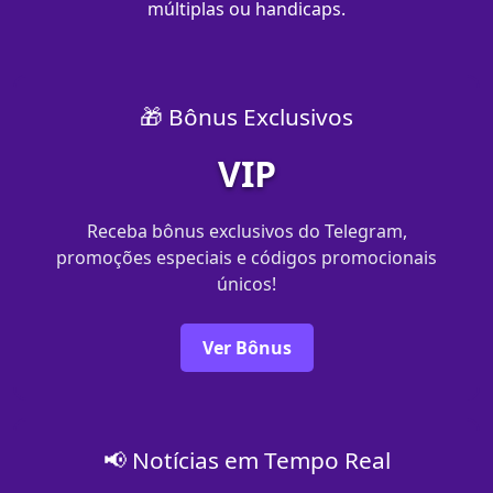
múltiplas ou handicaps.
🎁 Bônus Exclusivos
VIP
Receba bônus exclusivos do Telegram,
promoções especiais e códigos promocionais
únicos!
Ver Bônus
📢 Notícias em Tempo Real