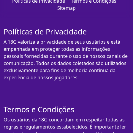
Políticas de Privacidade
Termos e Condições
Sitemap
Políticas de Privacidade
A 18G valoriza a privacidade de seus usuários e está
empenhada em proteger todas as informações
pessoais fornecidas durante o uso de nossos canais de
comunicação. Todos os dados coletados são utilizados
exclusivamente para fins de melhoria contínua da
experiência de nossos jogadores.
Termos e Condições
Os usuários da 18G concordam em respeitar todas as
regras e regulamentos estabelecidos. É importante ler