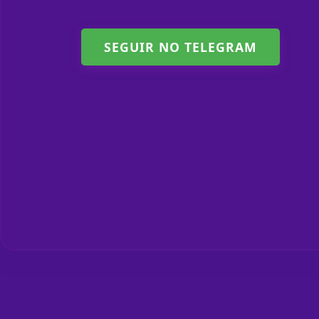
SEGUIR NO TELEGRAM