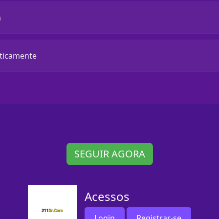
a
aticamente
SEGUIR AGORA
Acessos
Login
Registrar-se