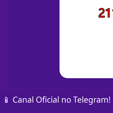
📱 Canal Oficial no Telegram!