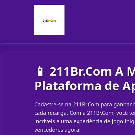
📱 211Br.Com A 
Plataforma de A
Cadastre-se na 211Br.Com para ganhar 
cada recarga. Com a 211Br.Com, você t
incríveis e uma experiência de jogo inig
vencedores agora!