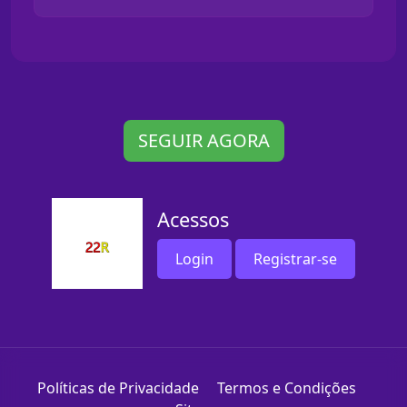
SEGUIR AGORA
Acessos
Login
Registrar-se
Políticas de Privacidade
Termos e Condições