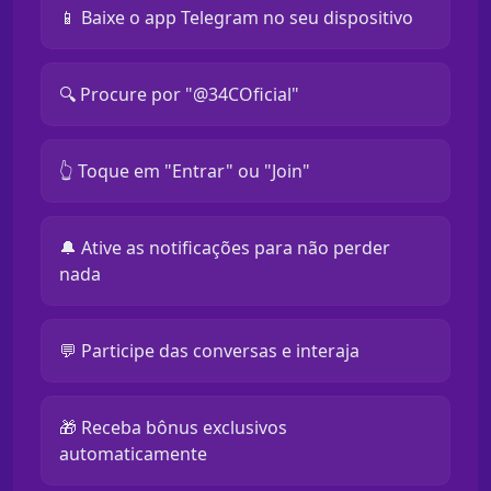
📱 Baixe o app Telegram no seu dispositivo
🔍 Procure por "@34COficial"
👆 Toque em "Entrar" ou "Join"
🔔 Ative as notificações para não perder
nada
💬 Participe das conversas e interaja
🎁 Receba bônus exclusivos
automaticamente