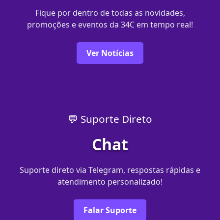
Fique por dentro de todas as novidades,
promoções e eventos da 34C em tempo real!
Ver Notícias
💬 Suporte Direto
Chat
Suporte direto via Telegram, respostas rápidas e
atendimento personalizado!
Falar Suporte