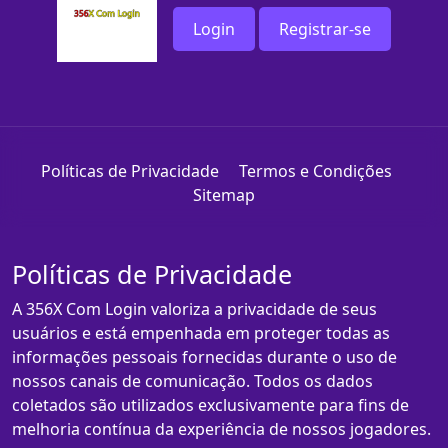
Login
Registrar-se
Políticas de Privacidade
Termos e Condições
Sitemap
Políticas de Privacidade
A 356X Com Login valoriza a privacidade de seus
usuários e está empenhada em proteger todas as
informações pessoais fornecidas durante o uso de
nossos canais de comunicação. Todos os dados
coletados são utilizados exclusivamente para fins de
melhoria contínua da experiência de nossos jogadores.