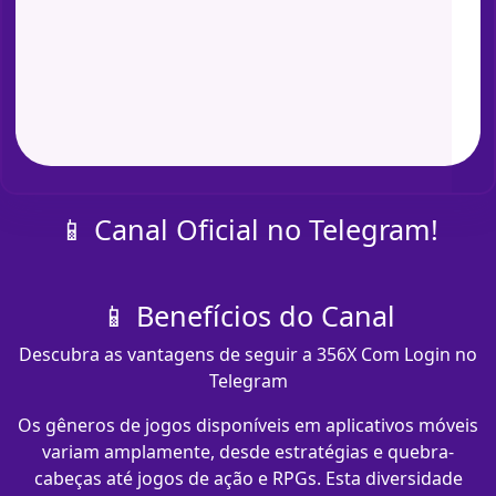
📱 Canal Oficial no Telegram!
📱 Benefícios do Canal
Descubra as vantagens de seguir a 356X Com Login no
Telegram
Os gêneros de jogos disponíveis em aplicativos móveis
variam amplamente, desde estratégias e quebra-
cabeças até jogos de ação e RPGs. Esta diversidade