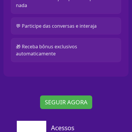
nada
💬 Participe das conversas e interaja
🎁 Receba bônus exclusivos
automaticamente
SEGUIR AGORA
Acessos