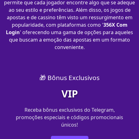
permite que cada jogador encontre algo que se adeque
ao seu estilo e preferências. Além disso, os jogos de
apostas e de cassino têm visto um ressurgimento em
popularidade, com plataformas como '
356X Com
Login
' oferecendo uma gama de opções para aqueles
que buscam a emoção das apostas em um formato
conveniente.
🎁 Bônus Exclusivos
VIP
Receba bônus exclusivos do Telegram,
promoções especiais e códigos promocionais
únicos!