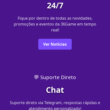
24/7
Fique por dentro de todas as novidades,
promoções e eventos da 36Game em tempo
real!
Ver Notícias
💬 Suporte Direto
Chat
Suporte direto via Telegram, respostas rápidas e
atendimento personalizado!