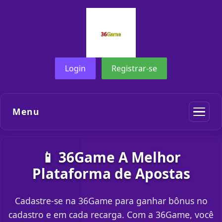
Login
Registrar-se
Menu
📱 36Game A Melhor
Plataforma de Apostas
Cadastre-se na 36Game para ganhar bônus no
cadastro e em cada recarga. Com a 36Game, você