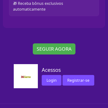
🎁 Receba bônus exclusivos
automaticamente
SEGUIR AGORA
Acessos
Login
Registrar-se