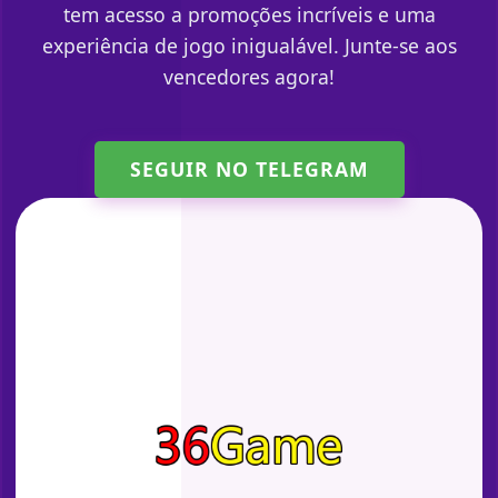
tem acesso a promoções incríveis e uma
experiência de jogo inigualável. Junte-se aos
vencedores agora!
SEGUIR NO TELEGRAM