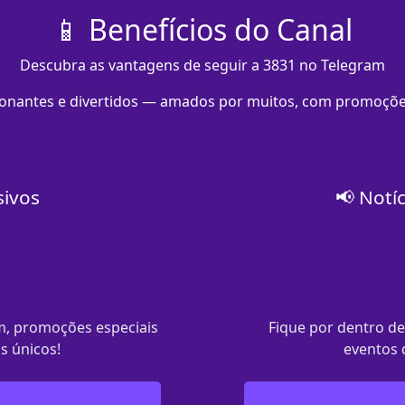
📱 Benefícios do Canal
Descubra as vantagens de seguir a 3831 no Telegram
ionantes e divertidos — amados por muitos, com promoções
sivos
📢 Notí
m, promoções especiais
Fique por dentro d
s únicos!
eventos 