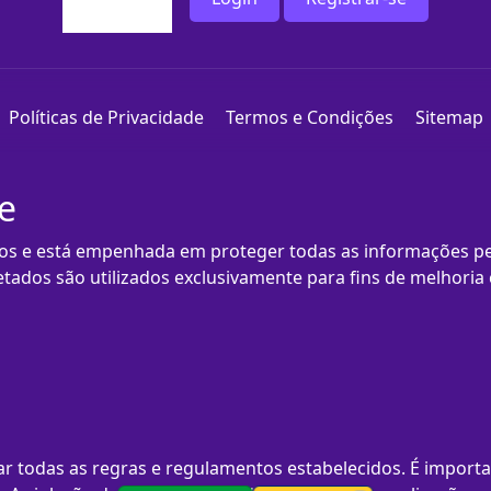
Políticas de Privacidade
Termos e Condições
Sitemap
de
rios e está empenhada em proteger todas as informações p
tados são utilizados exclusivamente para fins de melhoria
 todas as regras e regulamentos estabelecidos. É importa