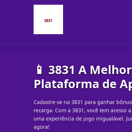
📱 3831 A Melhor
Plataforma de A
Cadastre-se na 3831 para ganhar bônus
recarga. Com a 3831, você tem acesso a
uma experiência de jogo inigualável. J
agora!