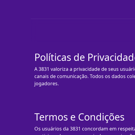
Políticas de Privacida
A 3831 valoriza a privacidade de seus usuá
canais de comunicação. Todos os dados cole
jogadores.
Termos e Condições
Os usuários da 3831 concordam em respeitar