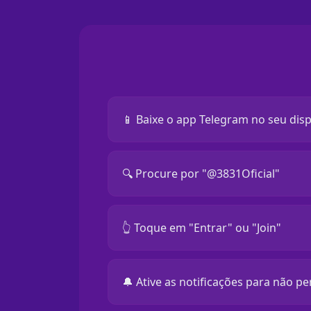
📱 Baixe o app Telegram no seu disp
🔍 Procure por "@3831Oficial"
👆 Toque em "Entrar" ou "Join"
🔔 Ative as notificações para não p