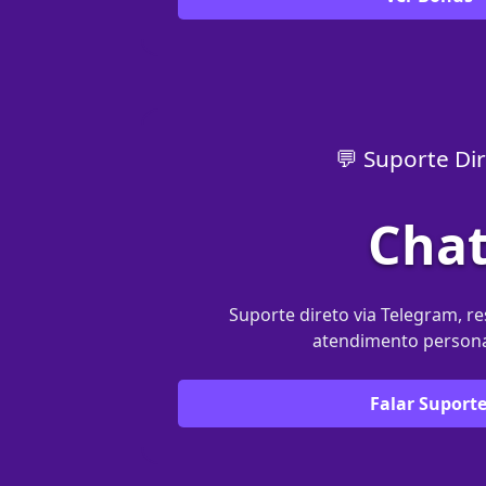
💬 Suporte Di
Cha
Suporte direto via Telegram, r
atendimento persona
Falar Suport