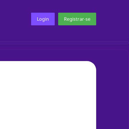
Login
Registrar-se