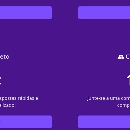
reto
👥 
t
espostas rápidas e
Junte-se a uma com
lizado!
compa
e