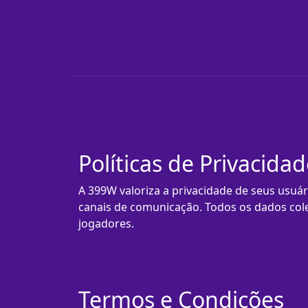
Políticas de Privacida
A 399W valoriza a privacidade de seus usu
canais de comunicação. Todos os dados cole
jogadores.
Termos e Condições