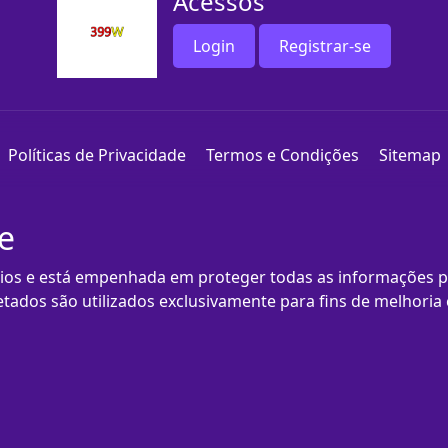
Acessos
Login
Registrar-se
Políticas de Privacidade
Termos e Condições
Sitemap
de
ários e está empenhada em proteger todas as informações p
tados são utilizados exclusivamente para fins de melhoria