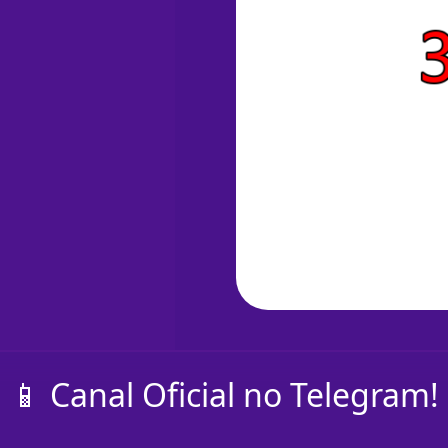
📱 Canal Oficial no Telegram!