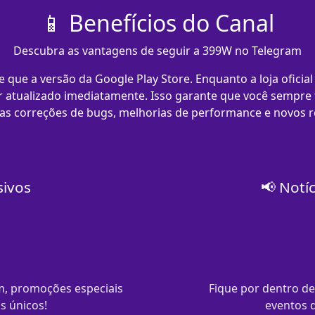
📱 Benefícios do Canal
Descubra as vantagens de seguir a 399W no Telegram
 que a versão da Google Play Store. Enquanto a loja oficia
ser atualizado imediatamente. Isso garante que você sempre
mas correções de bugs, melhorias de performance e novos r
sivos
📢 Notí
m, promoções especiais
Fique por dentro d
s únicos!
eventos 