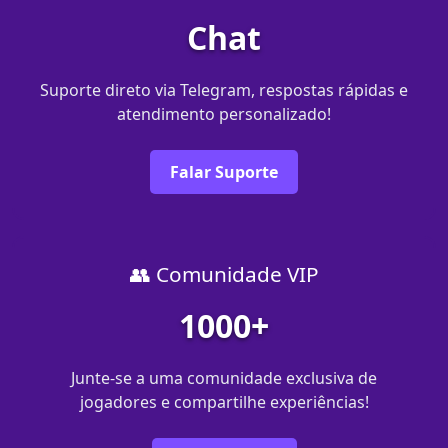
Chat
Suporte direto via Telegram, respostas rápidas e
atendimento personalizado!
Falar Suporte
👥 Comunidade VIP
1000+
Junte-se a uma comunidade exclusiva de
jogadores e compartilhe experiências!