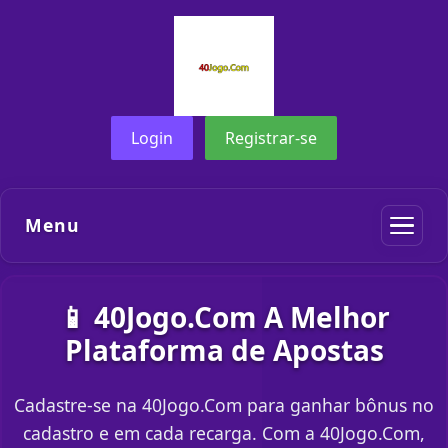
Login
Registrar-se
Menu
📱 40Jogo.Com A Melhor
Plataforma de Apostas
Cadastre-se na 40Jogo.Com para ganhar bônus no
cadastro e em cada recarga. Com a 40Jogo.Com,