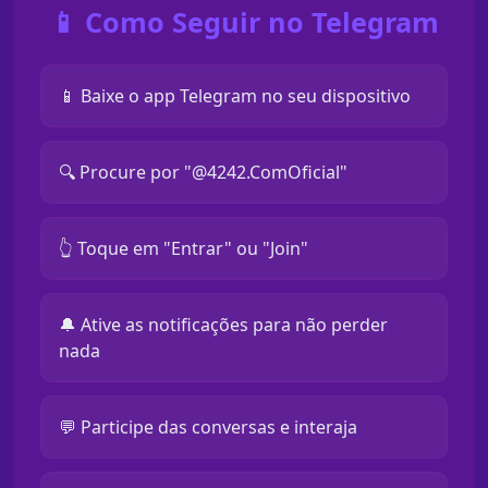
📱 Como Seguir no Telegram
📱 Baixe o app Telegram no seu dispositivo
🔍 Procure por "@4242.ComOficial"
👆 Toque em "Entrar" ou "Join"
🔔 Ative as notificações para não perder
nada
💬 Participe das conversas e interaja