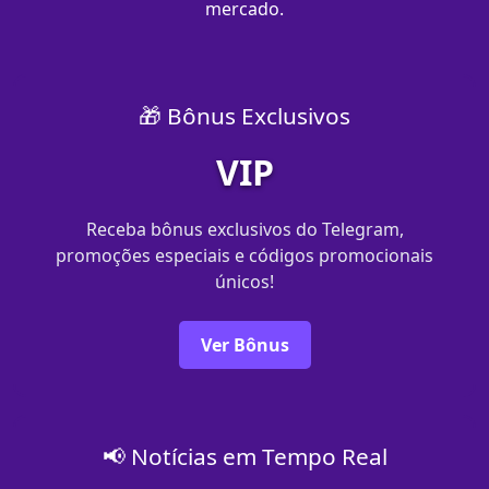
mercado.
🎁 Bônus Exclusivos
VIP
Receba bônus exclusivos do Telegram,
promoções especiais e códigos promocionais
únicos!
Ver Bônus
📢 Notícias em Tempo Real