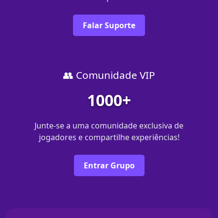
Falar Suporte
👥 Comunidade VIP
1000+
Junte-se a uma comunidade exclusiva de
jogadores e compartilhe experiências!
Entrar Grupo