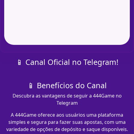
📱 Canal Oficial no Telegram!
📱 Benefícios do Canal
Descubra as vantagens de seguir a 444Game no
Telegram
A 444Game oferece aos usuários uma plataforma
simples e segura para fazer suas apostas, com uma
variedade de opções de depósito e saque disponíveis.