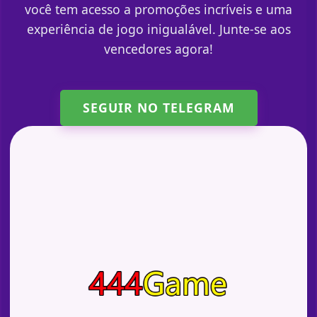
você tem acesso a promoções incríveis e uma
experiência de jogo inigualável. Junte-se aos
vencedores agora!
SEGUIR NO TELEGRAM