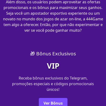
Além disso, os usuários podem aproveitar as ofertas
promocionais e os bônus para maximizar seus ganhos.
Seja você um apostador esportivo experiente ou um
novato no mundo dos jogos de azar on-line, a 444Game
tem algo a oferecer. Então, por que não experimentar e
ver se você pode ganhar muito?
🎁 Bônus Exclusivos
VIP
Receba bônus exclusivos do Telegram,
promoções especiais e códigos promocionais
únicos!
Ver Bônus