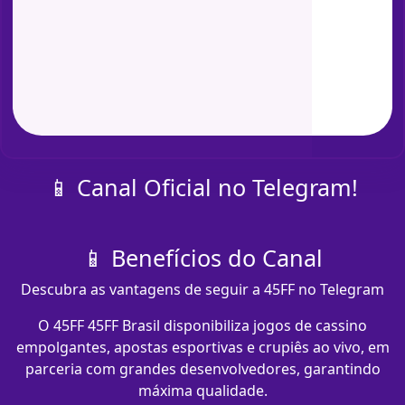
📱 Canal Oficial no Telegram!
📱 Benefícios do Canal
Descubra as vantagens de seguir a 45FF no Telegram
O 45FF 45FF Brasil disponibiliza jogos de cassino
empolgantes, apostas esportivas e crupiês ao vivo, em
parceria com grandes desenvolvedores, garantindo
máxima qualidade.