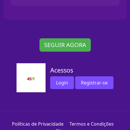
SEGUIR AGORA
Acessos
Login
Registrar-se
Políticas de Privacidade
Termos e Condições