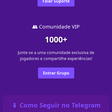
Falar Suporte
👥 Comunidade VIP
1000+
Junte-se a uma comunidade exclusiva de
jogadores e compartilhe experiências!
Entrar Grupo
📱 Como Seguir no Telegram