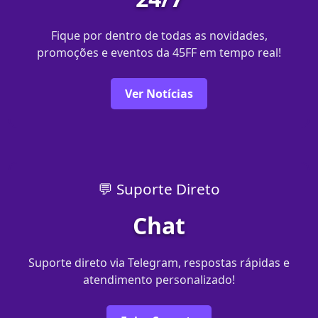
Fique por dentro de todas as novidades,
promoções e eventos da 45FF em tempo real!
Ver Notícias
💬 Suporte Direto
Chat
Suporte direto via Telegram, respostas rápidas e
atendimento personalizado!