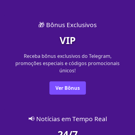
🎁 Bônus Exclusivos
VIP
Receba bônus exclusivos do Telegram,
promoções especiais e códigos promocionais
únicos!
Ver Bônus
📢 Notícias em Tempo Real
24/7