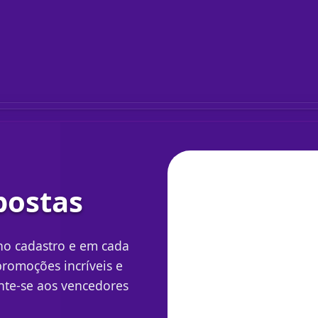
postas
no cadastro e em cada
promoções incríveis e
unte-se aos vencedores