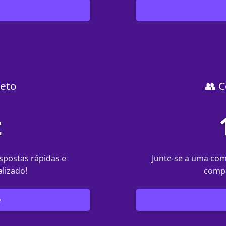
reto
👥 
t
espostas rápidas e
Junte-se a uma com
lizado!
compa
e