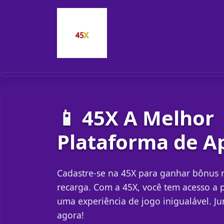
📱 45X A Melhor
Plataforma de A
Cadastre-se na 45X para ganhar bônus 
recarga. Com a 45X, você tem acesso a 
uma experiência de jogo inigualável. J
agora!