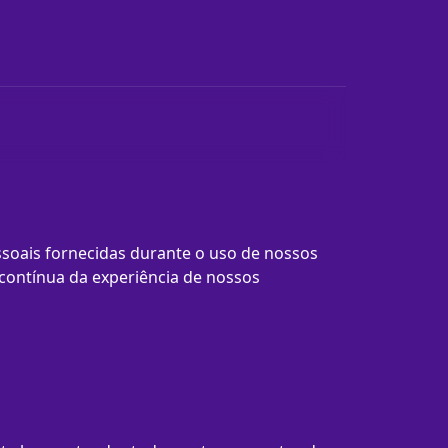
ssoais fornecidas durante o uso de nossos
 contínua da experiência de nossos