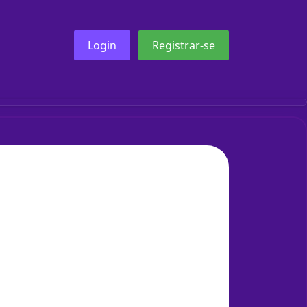
Login
Registrar-se