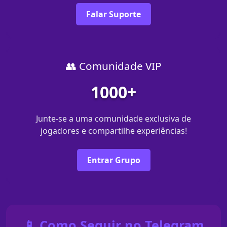
Falar Suporte
👥 Comunidade VIP
1000+
Junte-se a uma comunidade exclusiva de
jogadores e compartilhe experiências!
Entrar Grupo
📱 Como Seguir no Telegram