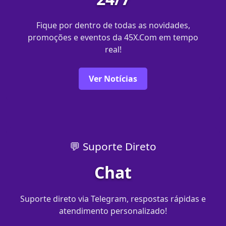
Fique por dentro de todas as novidades,
promoções e eventos da 45X.Com em tempo
real!
Ver Notícias
💬 Suporte Direto
Chat
Suporte direto via Telegram, respostas rápidas e
atendimento personalizado!