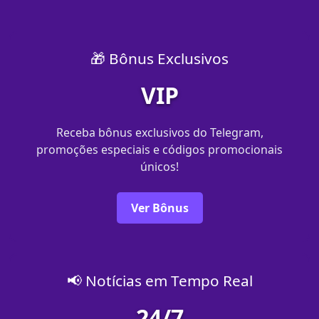
🎁 Bônus Exclusivos
VIP
Receba bônus exclusivos do Telegram,
promoções especiais e códigos promocionais
únicos!
Ver Bônus
📢 Notícias em Tempo Real
24/7