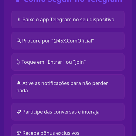
📱 Baixe o app Telegram no seu dispositivo
🔍 Procure por "@45X.ComOficial"
👆 Toque em "Entrar" ou "Join"
🔔 Ative as notificações para não perder
nada
💬 Participe das conversas e interaja
🎁 Receba bônus exclusivos