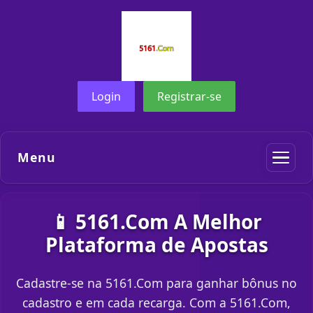
Login
Registrar-se
Menu
📱 5161.Com A Melhor
Plataforma de Apostas
Cadastre-se na 5161.Com para ganhar bônus no
cadastro e em cada recarga. Com a 5161.Com,