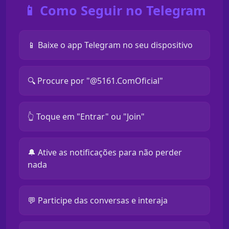
📱 Como Seguir no Telegram
📱 Baixe o app Telegram no seu dispositivo
🔍 Procure por "@5161.ComOficial"
👆 Toque em "Entrar" ou "Join"
🔔 Ative as notificações para não perder
nada
💬 Participe das conversas e interaja