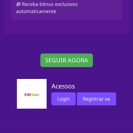
🎁 Receba bônus exclusivos
automaticamente
SEGUIR AGORA
Acessos
Login
Registrar-se