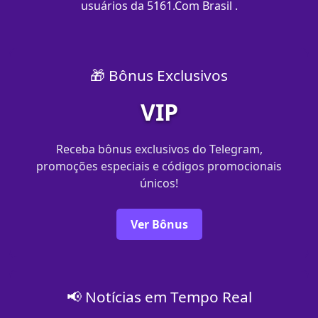
usuários da 5161.Com Brasil .
🎁 Bônus Exclusivos
VIP
Receba bônus exclusivos do Telegram,
promoções especiais e códigos promocionais
únicos!
Ver Bônus
📢 Notícias em Tempo Real