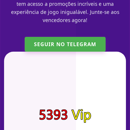
tem acesso a promoções incríveis e uma
experiência de jogo inigualável. Junte-se aos
vencedores agora!
SEGUIR NO TELEGRAM