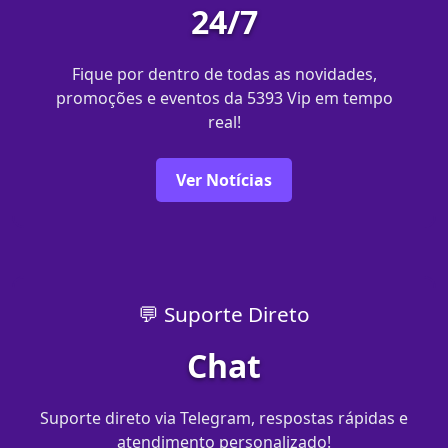
24/7
Fique por dentro de todas as novidades,
promoções e eventos da 5393 Vip em tempo
real!
Ver Notícias
💬 Suporte Direto
Chat
Suporte direto via Telegram, respostas rápidas e
atendimento personalizado!