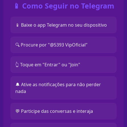
📱 Como Seguir no Telegram
📱 Baixe o app Telegram no seu dispositivo
🔍 Procure por "@5393 VipOficial"
👆 Toque em "Entrar" ou "Join"
🔔 Ative as notificações para não perder
nada
💬 Participe das conversas e interaja