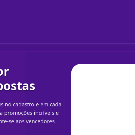
or
postas
s no cadastro e em cada
a promoções incríveis e
unte-se aos vencedores