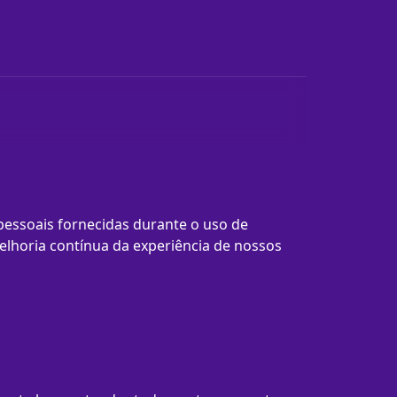
pessoais fornecidas durante o uso de
elhoria contínua da experiência de nossos