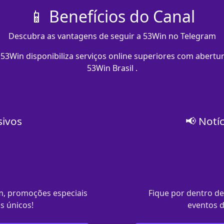
📱 Benefícios do Canal
Descubra as vantagens de seguir a 53Win no Telegram
 53Win disponibiliza serviços online superiores com abertur
53Win Brasil .
sivos
📢 Notí
m, promoções especiais
Fique por dentro d
s únicos!
eventos d