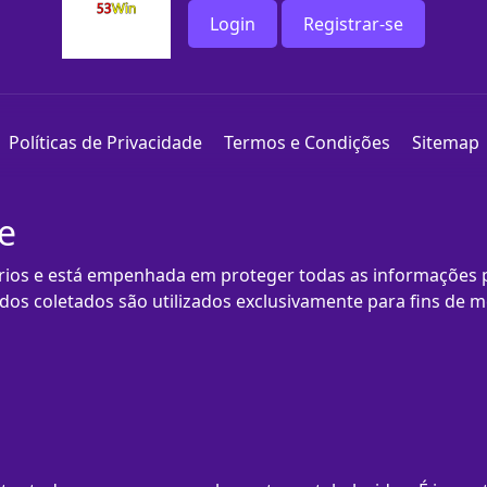
Login
Registrar-se
Políticas de Privacidade
Termos e Condições
Sitemap
de
ários e está empenhada em proteger todas as informações 
os coletados são utilizados exclusivamente para fins de m