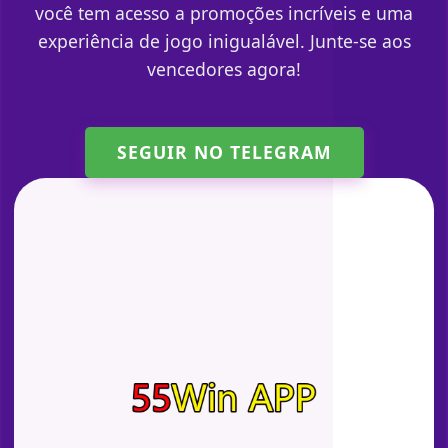
você tem acesso a promoções incríveis e uma
experiência de jogo inigualável. Junte-se aos
vencedores agora!
SEGUIR NO TELEGRAM