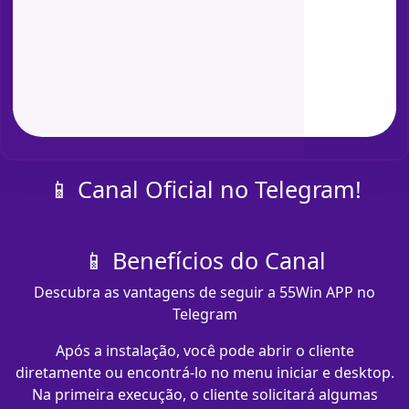
📱 Canal Oficial no Telegram!
📱 Benefícios do Canal
Descubra as vantagens de seguir a 55Win APP no
Telegram
Após a instalação, você pode abrir o cliente
diretamente ou encontrá-lo no menu iniciar e desktop.
Na primeira execução, o cliente solicitará algumas