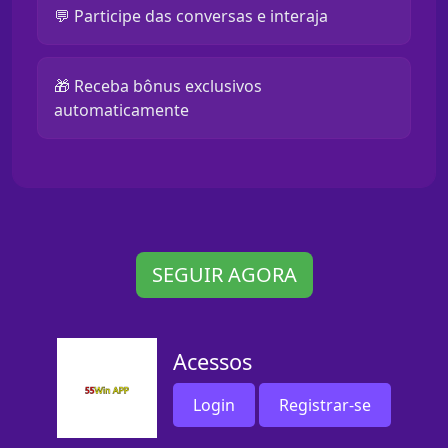
💬 Participe das conversas e interaja
🎁 Receba bônus exclusivos
automaticamente
SEGUIR AGORA
Acessos
Login
Registrar-se