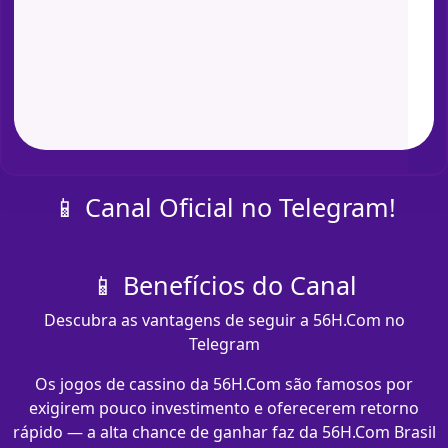
📱 Canal Oficial no Telegram!
📱 Benefícios do Canal
Descubra as vantagens de seguir a 56H.Com no
Telegram
Os jogos de cassino da 56H.Com são famosos por
exigirem pouco investimento e oferecerem retorno
rápido — a alta chance de ganhar faz da 56H.Com Brasil