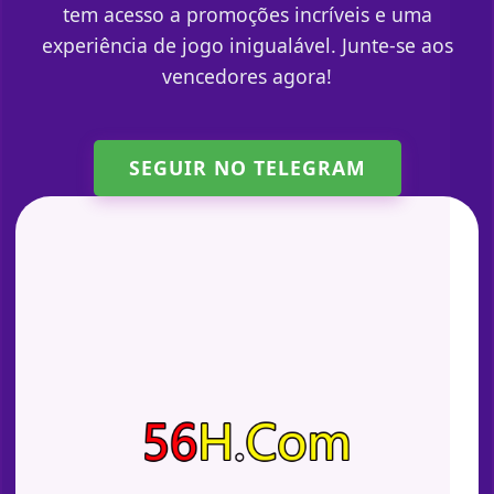
tem acesso a promoções incríveis e uma
experiência de jogo inigualável. Junte-se aos
vencedores agora!
SEGUIR NO TELEGRAM