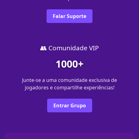
Falar Suporte
👥 Comunidade VIP
1000+
Junte-se a uma comunidade exclusiva de
jogadores e compartilhe experiências!
Entrar Grupo