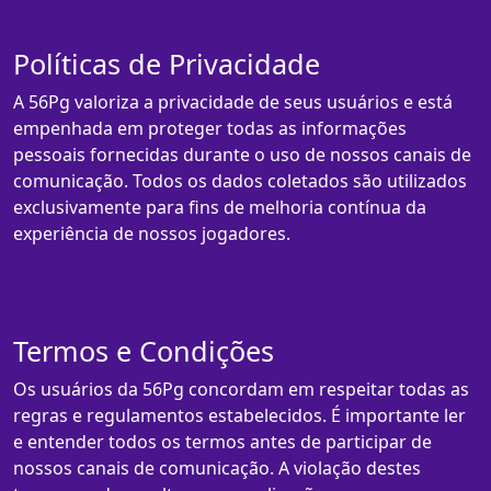
Políticas de Privacidade
A 56Pg valoriza a privacidade de seus usuários e está
empenhada em proteger todas as informações
pessoais fornecidas durante o uso de nossos canais de
comunicação. Todos os dados coletados são utilizados
exclusivamente para fins de melhoria contínua da
experiência de nossos jogadores.
Termos e Condições
Os usuários da 56Pg concordam em respeitar todas as
regras e regulamentos estabelecidos. É importante ler
e entender todos os termos antes de participar de
nossos canais de comunicação. A violação destes