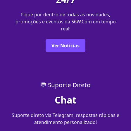
Fique por dentro de todas as novidades,
promoções e eventos da 56W.Com em tempo
real!
Ver Notícias
💬 Suporte Direto
Chat
Suporte direto via Telegram, respostas rápidas e
atendimento personalizado!