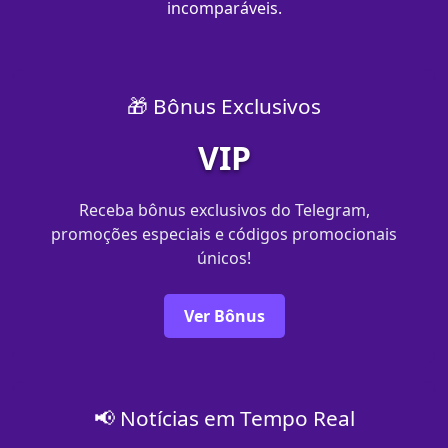
incomparáveis.
🎁 Bônus Exclusivos
VIP
Receba bônus exclusivos do Telegram,
promoções especiais e códigos promocionais
únicos!
Ver Bônus
📢 Notícias em Tempo Real