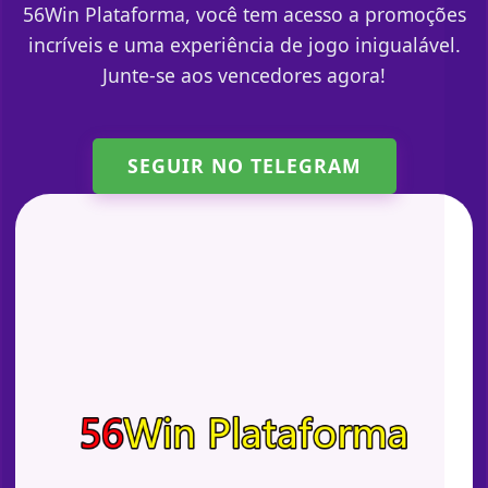
56Win Plataforma, você tem acesso a promoções
incríveis e uma experiência de jogo inigualável.
Junte-se aos vencedores agora!
SEGUIR NO TELEGRAM