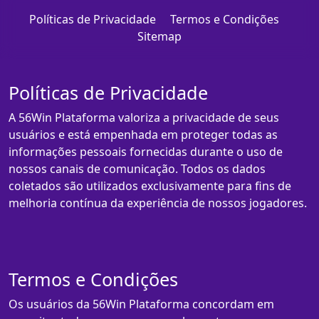
Políticas de Privacidade
Termos e Condições
Sitemap
Políticas de Privacidade
A 56Win Plataforma valoriza a privacidade de seus
usuários e está empenhada em proteger todas as
informações pessoais fornecidas durante o uso de
nossos canais de comunicação. Todos os dados
coletados são utilizados exclusivamente para fins de
melhoria contínua da experiência de nossos jogadores.
Termos e Condições
Os usuários da 56Win Plataforma concordam em