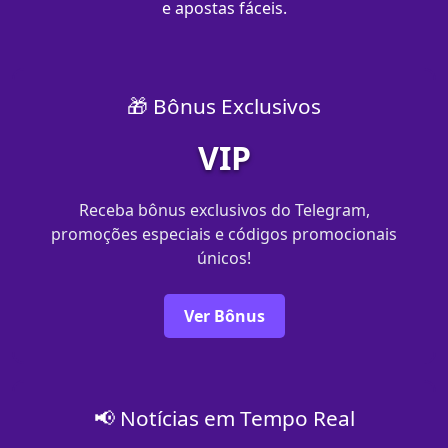
e apostas fáceis.
🎁 Bônus Exclusivos
VIP
Receba bônus exclusivos do Telegram,
promoções especiais e códigos promocionais
únicos!
Ver Bônus
📢 Notícias em Tempo Real