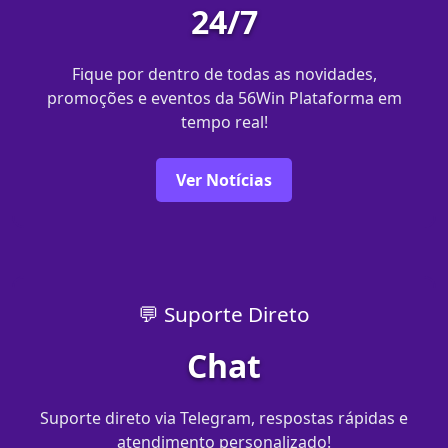
24/7
Fique por dentro de todas as novidades,
promoções e eventos da 56Win Plataforma em
tempo real!
Ver Notícias
💬 Suporte Direto
Chat
Suporte direto via Telegram, respostas rápidas e
atendimento personalizado!