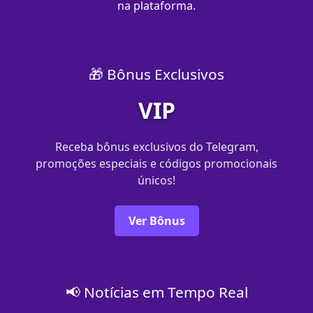
na plataforma.
🎁 Bônus Exclusivos
VIP
Receba bônus exclusivos do Telegram,
promoções especiais e códigos promocionais
únicos!
Ver Bônus
📢 Notícias em Tempo Real