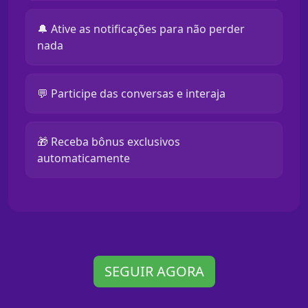
🔔 Ative as notificações para não perder
nada
💬 Participe das conversas e interaja
🎁 Receba bônus exclusivos
automaticamente
SEGUIR AGORA