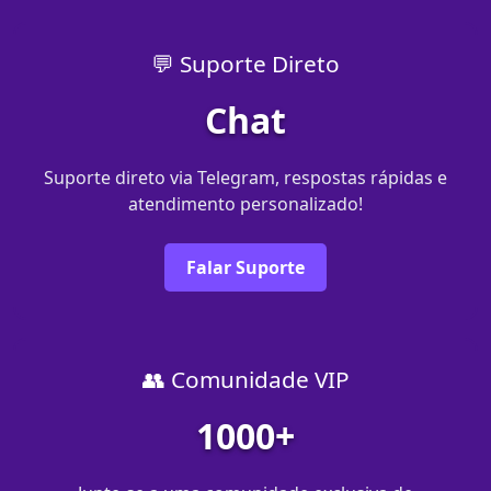
💬 Suporte Direto
Chat
Suporte direto via Telegram, respostas rápidas e
atendimento personalizado!
Falar Suporte
👥 Comunidade VIP
1000+