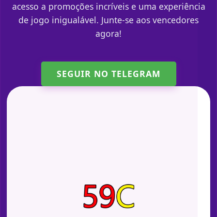
acesso a promoções incríveis e uma experiência
de jogo inigualável. Junte-se aos vencedores
agora!
SEGUIR NO TELEGRAM