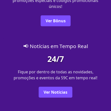
promoções especiais e códigos promocionais
únicos!
Ver Bônus
📢 Notícias em Tempo Real
24/7
Fique por dentro de todas as novidades,
promoções e eventos da 59C em tempo real!
Ver Notícias