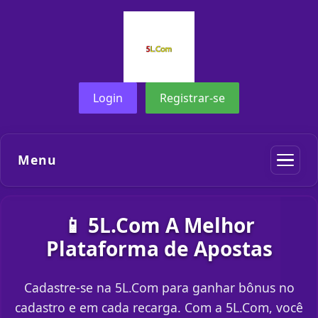
Login
Registrar-se
Menu
📱 5L.Com A Melhor
Plataforma de Apostas
Cadastre-se na 5L.Com para ganhar bônus no
cadastro e em cada recarga. Com a 5L.Com, você