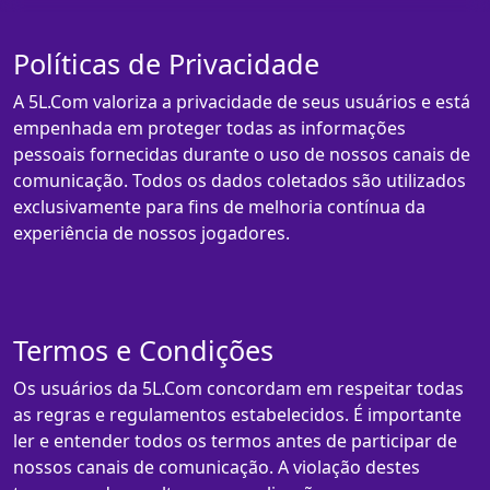
Políticas de Privacidade
A 5L.Com valoriza a privacidade de seus usuários e está
empenhada em proteger todas as informações
pessoais fornecidas durante o uso de nossos canais de
comunicação. Todos os dados coletados são utilizados
exclusivamente para fins de melhoria contínua da
experiência de nossos jogadores.
Termos e Condições
Os usuários da 5L.Com concordam em respeitar todas
as regras e regulamentos estabelecidos. É importante
ler e entender todos os termos antes de participar de
nossos canais de comunicação. A violação destes