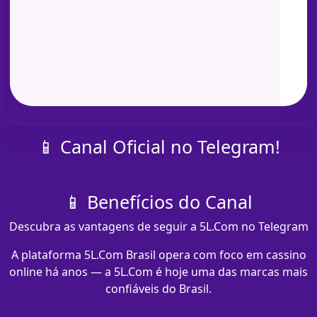
📱 Canal Oficial no Telegram!
📱 Benefícios do Canal
Descubra as vantagens de seguir a 5L.Com no Telegram
A plataforma 5L.Com Brasil opera com foco em cassino
online há anos — a 5L.Com é hoje uma das marcas mais
confiáveis do Brasil.