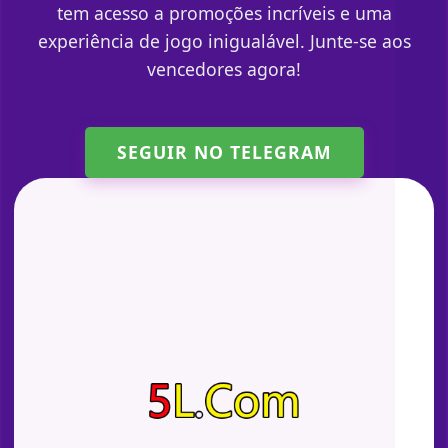
tem acesso a promoções incríveis e uma
experiência de jogo inigualável. Junte-se aos
vencedores agora!
SEGUIR NO TELEGRAM