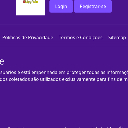
Login
Registrar-se
Políticas de Privacidade
Termos e Condições
Sitemap
de
 usuários e está empenhada em proteger todas as informaçõ
os coletados são utilizados exclusivamente para fins de m