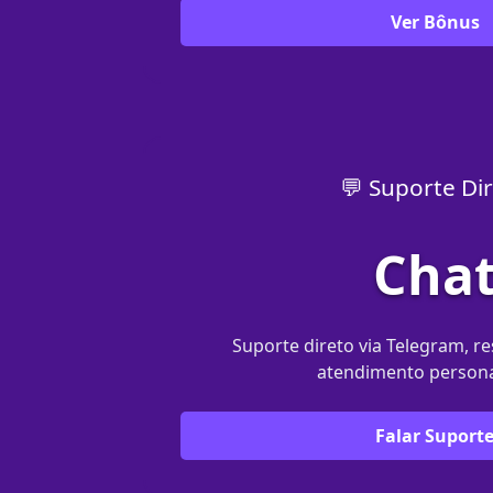
Ver Bônus
💬 Suporte Di
Cha
Suporte direto via Telegram, r
atendimento persona
Falar Suport