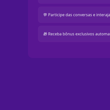
💬 Participe das conversas e interaj
🎁 Receba bônus exclusivos autom