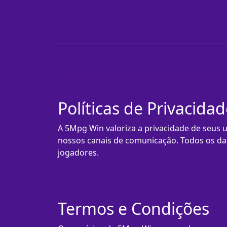
Políticas de Privacida
A 5Mpg Win valoriza a privacidade de seus
nossos canais de comunicação. Todos os dad
jogadores.
Termos e Condições