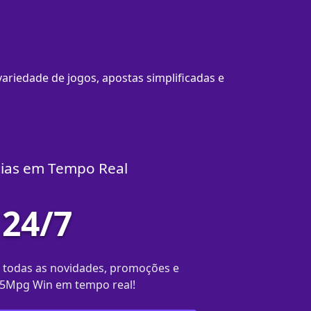
ariedade de jogos, apostas simplificadas e
cias em Tempo Real
24/7
e todas as novidades, promoções e
 5Mpg Win em tempo real!