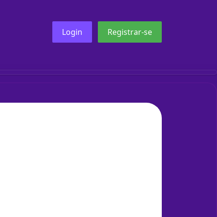
Login
Registrar-se