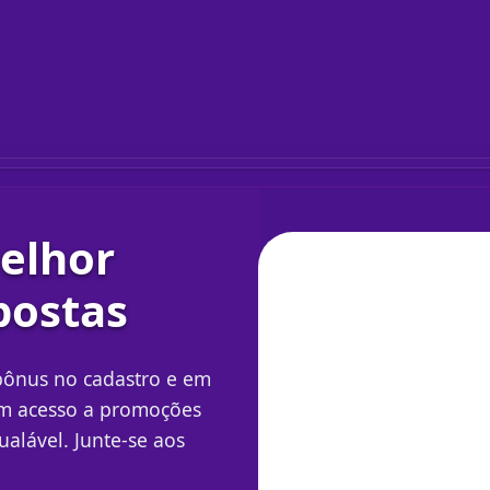
elhor
postas
bônus no cadastro e em
em acesso a promoções
ualável. Junte-se aos