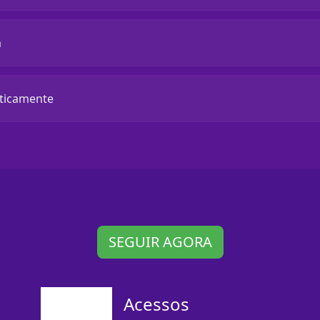
a
aticamente
SEGUIR AGORA
Acessos