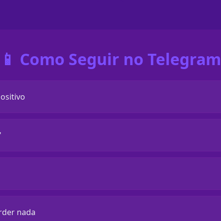
📱 Como Seguir no Telegram
ositivo
"
erder nada