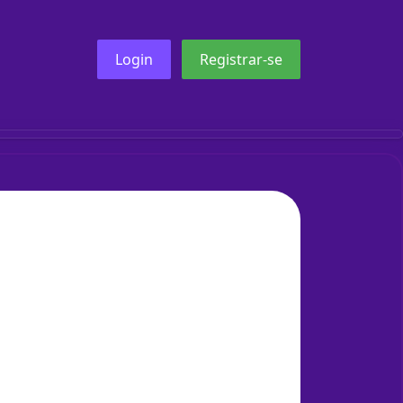
Login
Registrar-se