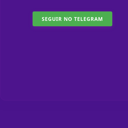
SEGUIR NO TELEGRAM