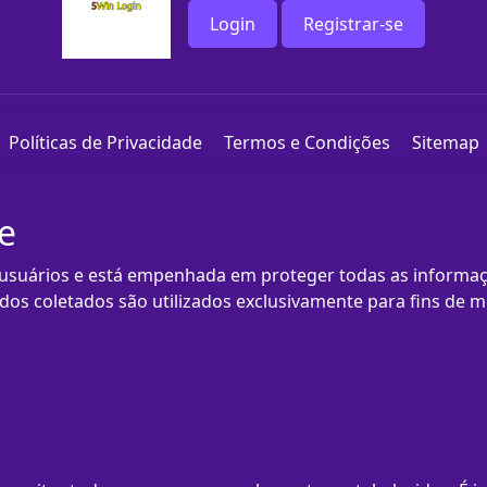
Login
Registrar-se
Políticas de Privacidade
Termos e Condições
Sitemap
de
s usuários e está empenhada em proteger todas as informa
os coletados são utilizados exclusivamente para fins de m