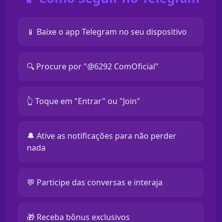
📱 Baixe o app Telegram no seu dispositivo
🔍 Procure por "@6292 ComOficial"
👆 Toque em "Entrar" ou "Join"
🔔 Ative as notificações para não perder
nada
💬 Participe das conversas e interaja
🎁 Receba bônus exclusivos