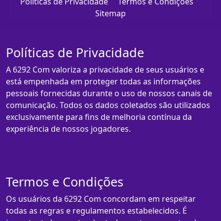
Políticas de Privacidade
Termos e Condições
Sitemap
Políticas de Privacidade
A 6292 Com valoriza a privacidade de seus usuários e
está empenhada em proteger todas as informações
pessoais fornecidas durante o uso de nossos canais de
comunicação. Todos os dados coletados são utilizados
exclusivamente para fins de melhoria contínua da
experiência de nossos jogadores.
Termos e Condições
Os usuários da 6292 Com concordam em respeitar
todas as regras e regulamentos estabelecidos. É