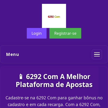
Login
Registrar-se
Menu
📱 6292 Com A Melhor
Plataforma de Apostas
Cadastre-se na 6292 Com para ganhar bônus no
cadastro e em cada recarga. Com a 6292 Com,