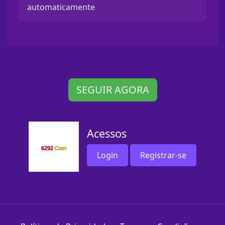
automaticamente
SEGUIR AGORA
Acessos
Login
Registrar-se