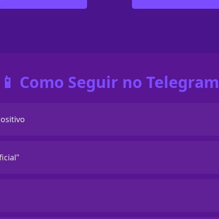
📱 Como Seguir no Telegram
ositivo
cial"