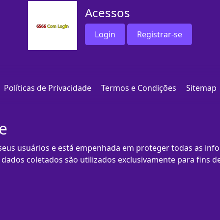
Acessos
Login
Registrar-se
Políticas de Privacidade
Termos e Condições
Sitemap
de
 seus usuários e está empenhada em proteger todas as inf
dados coletados são utilizados exclusivamente para fins d