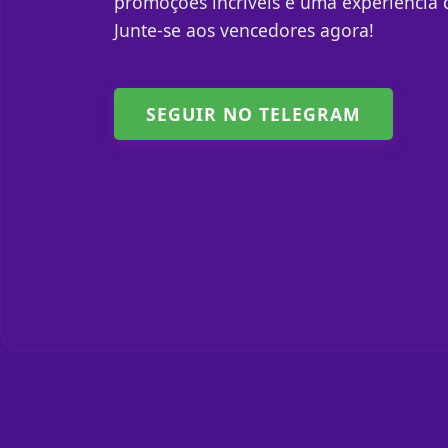
promoções incríveis e uma experiência d
Junte-se aos vencedores agora!
SEGUIR NO TELEGRAM