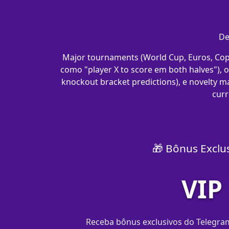
De
Major tournaments (World Cup, Euros, Cop
como "player X to score em both halves"), ou
knockout bracket predictions), e novelty m
curr
🎁 Bônus Exclu
VIP
Receba bônus exclusivos do Telegra