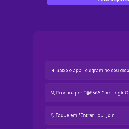
📱 Baixe o app Telegram no seu disp
🔍 Procure por "@6566 Com LoginOfi
👆 Toque em "Entrar" ou "Join"