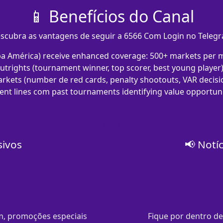
📱 Benefícios do Canal
scubra as vantagens de seguir a 6566 Com Login no Teleg
a América) receive enhanced coverage: 500+ markets per m
trights (tournament winner, top scorer, best young player),
arkets (number de red cards, penalty shootouts, VAR decisio
ent lines com past tournaments identifying value opportuni
sivos
📢 Notí
m, promoções especiais
Fique por dentro d