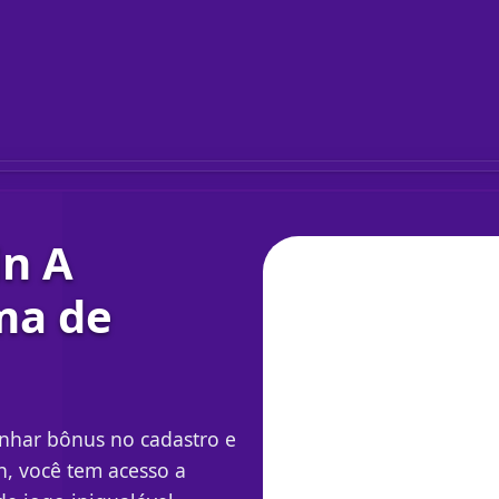
in A
ma de
nhar bônus no cadastro e
, você tem acesso a