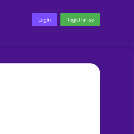
Login
Registrar-se