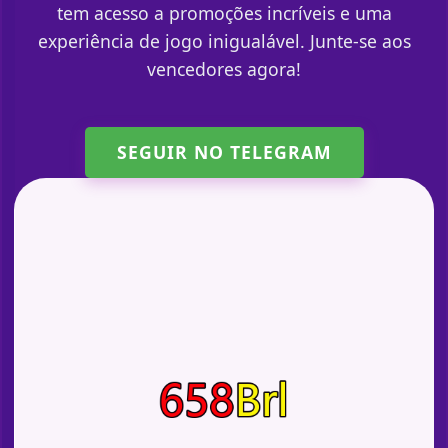
tem acesso a promoções incríveis e uma
experiência de jogo inigualável. Junte-se aos
vencedores agora!
SEGUIR NO TELEGRAM