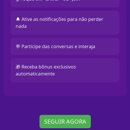
🔔 Ative as notificações para não perder
nada
💬 Participe das conversas e interaja
🎁 Receba bônus exclusivos
automaticamente
SEGUIR AGORA