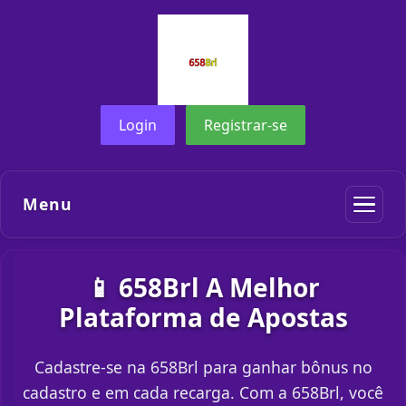
Login
Registrar-se
Menu
📱 658Brl A Melhor
Plataforma de Apostas
Cadastre-se na 658Brl para ganhar bônus no
cadastro e em cada recarga. Com a 658Brl, você