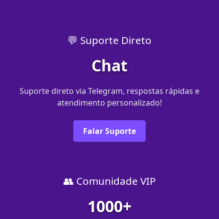
💬 Suporte Direto
Chat
Suporte direto via Telegram, respostas rápidas e
atendimento personalizado!
Falar Suporte
👥 Comunidade VIP
1000+