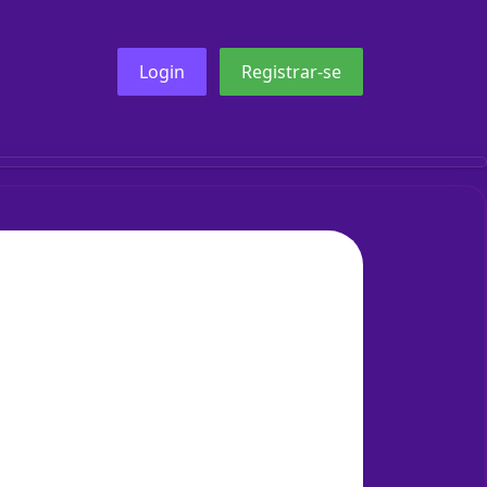
Login
Registrar-se