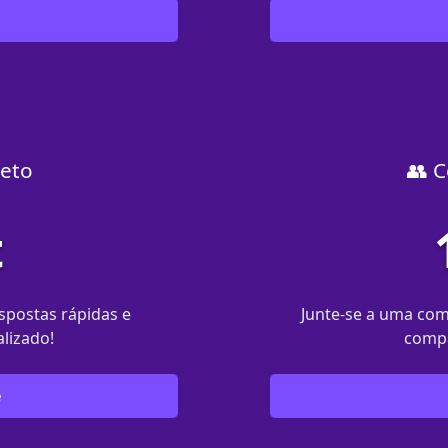
reto
👥 
t
espostas rápidas e
Junte-se a uma com
lizado!
compa
e