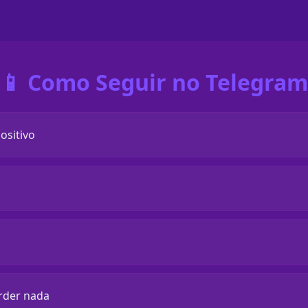
📱 Como Seguir no Telegram
ositivo
erder nada