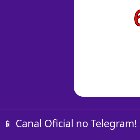
📱 Canal Oficial no Telegram!