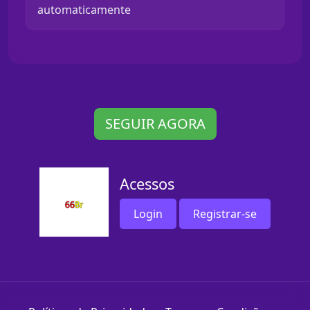
automaticamente
SEGUIR AGORA
Acessos
Login
Registrar-se