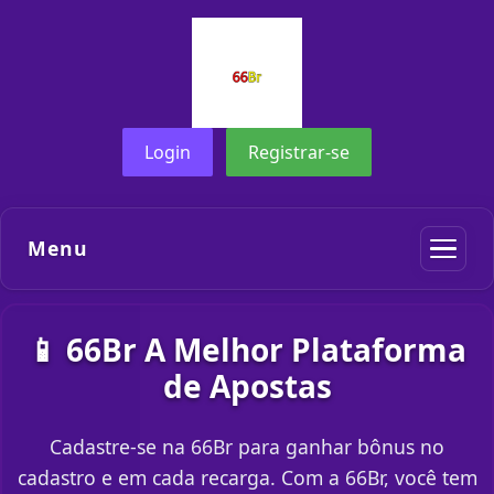
Login
Registrar-se
Menu
📱 66Br A Melhor Plataforma
de Apostas
Cadastre-se na 66Br para ganhar bônus no
cadastro e em cada recarga. Com a 66Br, você tem