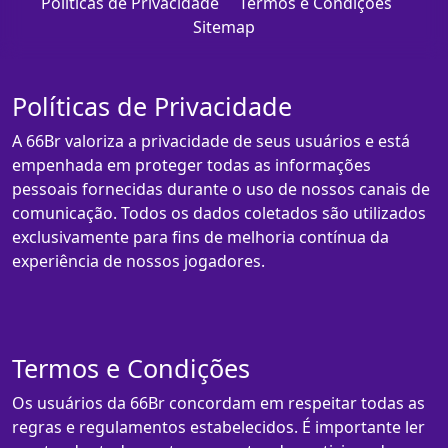
Políticas de Privacidade
Termos e Condições
Sitemap
Políticas de Privacidade
A 66Br valoriza a privacidade de seus usuários e está
empenhada em proteger todas as informações
pessoais fornecidas durante o uso de nossos canais de
comunicação. Todos os dados coletados são utilizados
exclusivamente para fins de melhoria contínua da
experiência de nossos jogadores.
Termos e Condições
Os usuários da 66Br concordam em respeitar todas as
regras e regulamentos estabelecidos. É importante ler