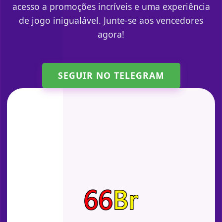
acesso a promoções incríveis e uma experiência
de jogo inigualável. Junte-se aos vencedores
agora!
SEGUIR NO TELEGRAM