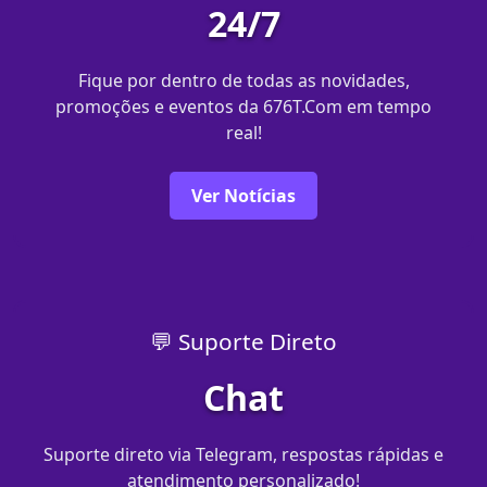
24/7
Fique por dentro de todas as novidades,
promoções e eventos da 676T.Com em tempo
real!
Ver Notícias
💬 Suporte Direto
Chat
Suporte direto via Telegram, respostas rápidas e
atendimento personalizado!