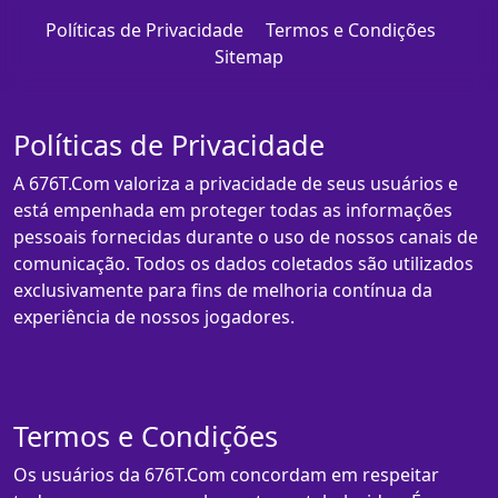
Políticas de Privacidade
Termos e Condições
Sitemap
Políticas de Privacidade
A 676T.Com valoriza a privacidade de seus usuários e
está empenhada em proteger todas as informações
pessoais fornecidas durante o uso de nossos canais de
comunicação. Todos os dados coletados são utilizados
exclusivamente para fins de melhoria contínua da
experiência de nossos jogadores.
Termos e Condições
Os usuários da 676T.Com concordam em respeitar