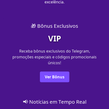
excelência.
🎁 Bônus Exclusivos
VIP
Receba bônus exclusivos do Telegram,
promoções especiais e códigos promocionais
únicos!
Ver Bônus
📢 Notícias em Tempo Real