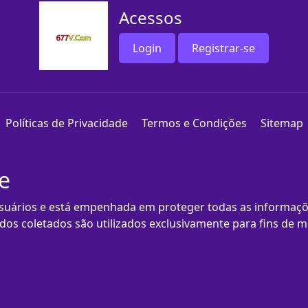
Acessos
Login
Registrar-se
Políticas de Privacidade
Termos e Condições
Sitemap
de
usuários e está empenhada em proteger todas as informaçõ
os coletados são utilizados exclusivamente para fins de m