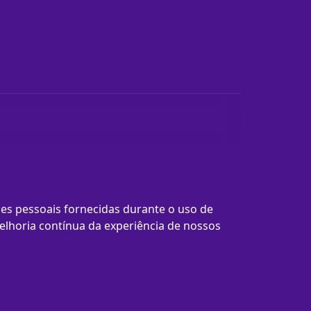
es pessoais fornecidas durante o uso de
elhoria contínua da experiência de nossos