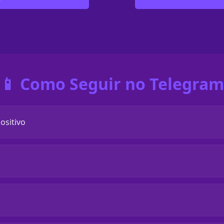
📱 Como Seguir no Telegram
ositivo