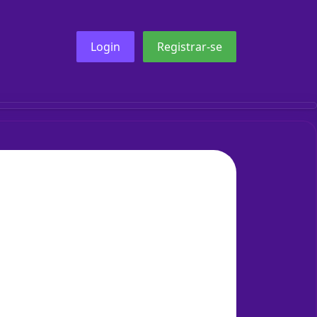
Login
Registrar-se