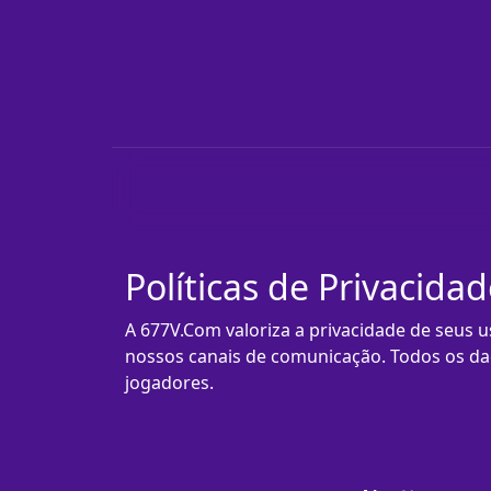
Políticas de Privacida
A 677V.Com valoriza a privacidade de seus 
nossos canais de comunicação. Todos os dad
jogadores.