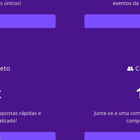
s únicos!
eventos da
reto
👥 
t
espostas rápidas e
Junte-se a uma com
lizado!
compa
e