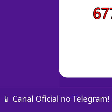
📱 Canal Oficial no Telegram!