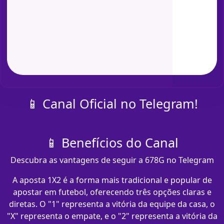
📱 Canal Oficial no Telegram!
📱 Benefícios do Canal
Descubra as vantagens de seguir a 678G no Telegram
A aposta 1X2 é a forma mais tradicional e popular de
apostar em futebol, oferecendo três opções claras e
diretas. O "1" representa a vitória da equipe da casa, o
"X" representa o empate, e o "2" representa a vitória da