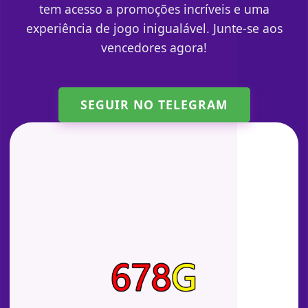
tem acesso a promoções incríveis e uma
experiência de jogo inigualável. Junte-se aos
vencedores agora!
SEGUIR NO TELEGRAM