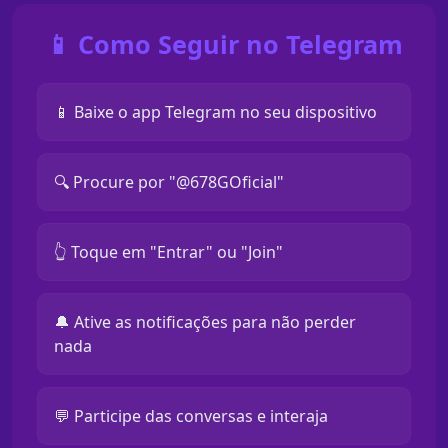
📱 Como Seguir no Telegram
📱 Baixe o app Telegram no seu dispositivo
🔍 Procure por "@678GOficial"
👆 Toque em "Entrar" ou "Join"
🔔 Ative as notificações para não perder
nada
💬 Participe das conversas e interaja