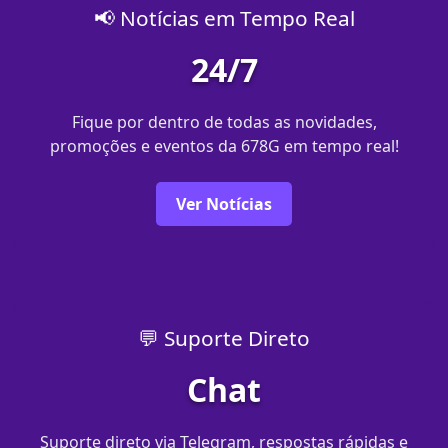
📢 Notícias em Tempo Real
24/7
Fique por dentro de todas as novidades,
promoções e eventos da 678G em tempo real!
Ver Notícias
💬 Suporte Direto
Chat
Suporte direto via Telegram, respostas rápidas e