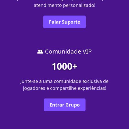
atendimento personalizado!
Falar Suporte
👥 Comunidade VIP
1000+
Junte-se a uma comunidade exclusiva de
jogadores e compartilhe experiências!
Entrar Grupo