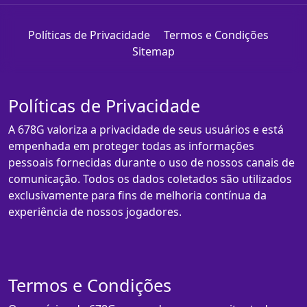
Políticas de Privacidade
Termos e Condições
Sitemap
Políticas de Privacidade
A 678G valoriza a privacidade de seus usuários e está
empenhada em proteger todas as informações
pessoais fornecidas durante o uso de nossos canais de
comunicação. Todos os dados coletados são utilizados
exclusivamente para fins de melhoria contínua da
experiência de nossos jogadores.
Termos e Condições