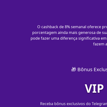
O cashback de 8% semanal oferece pro
porcentagem ainda mais generosa de sua
pode fazer uma diferença significativa em
fazem a
🎁 Bônus Exclu
VIP
Receba bônus exclusivos do Telegra