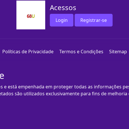
Acessos
Login
Registrar-se
Políticas de Privacidade
Termos e Condições
Sitemap
de
ios e está empenhada em proteger todas as informações pe
tados são utilizados exclusivamente para fins de melhoria