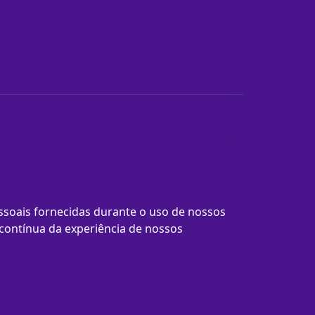
ssoais fornecidas durante o uso de nossos
 contínua da experiência de nossos