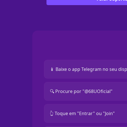
📱 Baixe o app Telegram no seu disp
🔍 Procure por "@68UOficial"
👆 Toque em "Entrar" ou "Join"