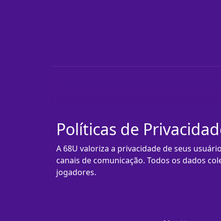
Políticas de Privacida
A 68U valoriza a privacidade de seus usuár
canais de comunicação. Todos os dados cole
jogadores.