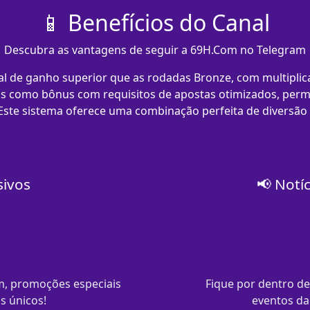
📱 Benefícios do Canal
Descubra as vantagens de seguir a 69H.Com no Telegram
al de ganho superior que as rodadas Bronze, com multiplica
os como bônus com requisitos de apostas otimizados, permi
 Este sistema oferece uma combinação perfeita de diversão
sivos
📢 Notí
m, promoções especiais
Fique por dentro d
s únicos!
eventos da