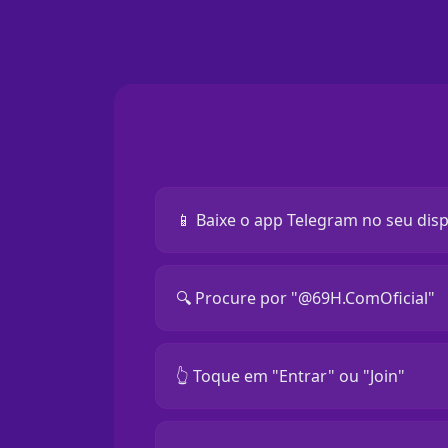
📱 Baixe o app Telegram no seu disp
🔍 Procure por "@69H.ComOficial"
👆 Toque em "Entrar" ou "Join"