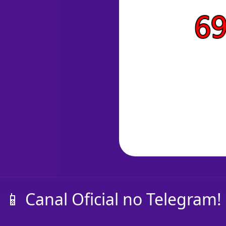
📱 Canal Oficial no Telegram!