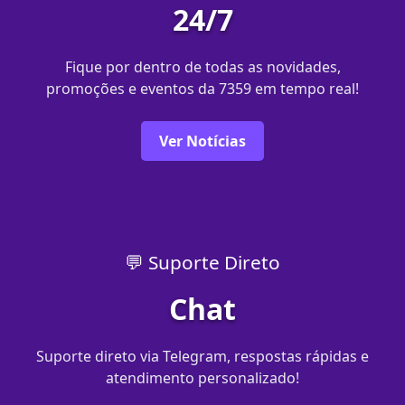
24/7
Fique por dentro de todas as novidades,
promoções e eventos da 7359 em tempo real!
Ver Notícias
💬 Suporte Direto
Chat
Suporte direto via Telegram, respostas rápidas e
atendimento personalizado!