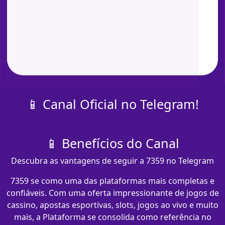
📱 Canal Oficial no Telegram!
📱 Benefícios do Canal
Descubra as vantagens de seguir a 7359 no Telegram
7359 se como uma das plataformas mais completas e
confiáveis. Com uma oferta impressionante de jogos de
cassino, apostas esportivas, slots, jogos ao vivo e muito
mais, a Plataforma se consolida como referência no