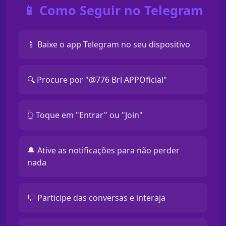
📱 Como Seguir no Telegram
📱 Baixe o app Telegram no seu dispositivo
🔍 Procure por "@776 Brl APPOficial"
👆 Toque em "Entrar" ou "Join"
🔔 Ative as notificações para não perder
nada
💬 Participe das conversas e interaja