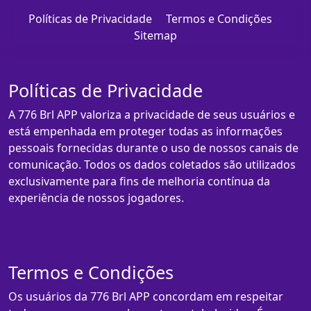
Políticas de Privacidade
Termos e Condições
Sitemap
Políticas de Privacidade
A 776 Brl APP valoriza a privacidade de seus usuários e
está empenhada em proteger todas as informações
pessoais fornecidas durante o uso de nossos canais de
comunicação. Todos os dados coletados são utilizados
exclusivamente para fins de melhoria contínua da
experiência de nossos jogadores.
Termos e Condições
Os usuários da 776 Brl APP concordam em respeitar