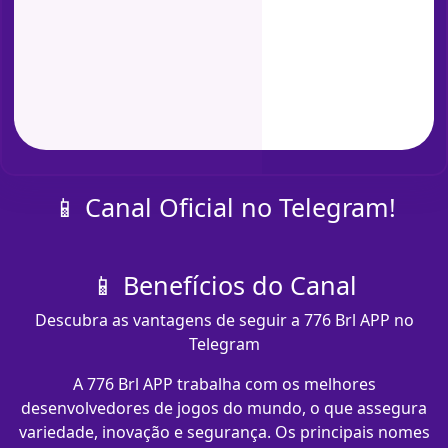
📱 Canal Oficial no Telegram!
📱 Benefícios do Canal
Descubra as vantagens de seguir a 776 Brl APP no
Telegram
A 776 Brl APP trabalha com os melhores
desenvolvedores de jogos do mundo, o que assegura
variedade, inovação e segurança. Os principais nomes