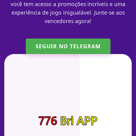
você tem acesso a promoções incríveis e uma
experiência de jogo inigualável. Junte-se aos
vencedores agora!
SEGUIR NO TELEGRAM