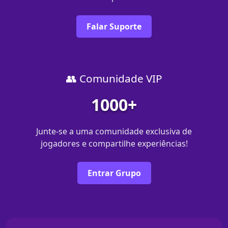
Falar Suporte
👥 Comunidade VIP
1000+
Junte-se a uma comunidade exclusiva de
jogadores e compartilhe experiências!
Entrar Grupo