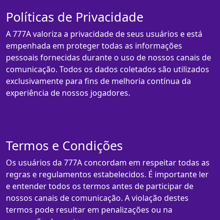
Políticas de Privacidade
A 777A valoriza a privacidade de seus usuários e está
empenhada em proteger todas as informações
pessoais fornecidas durante o uso de nossos canais de
comunicação. Todos os dados coletados são utilizados
exclusivamente para fins de melhoria contínua da
experiência de nossos jogadores.
Termos e Condições
Os usuários da 777A concordam em respeitar todas as
regras e regulamentos estabelecidos. É importante ler
e entender todos os termos antes de participar de
nossos canais de comunicação. A violação destes
termos pode resultar em penalizações ou na