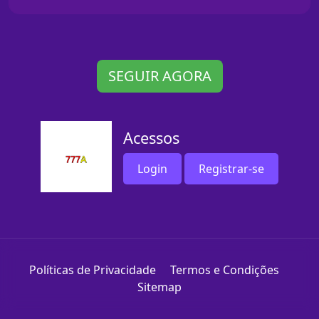
SEGUIR AGORA
Acessos
Login
Registrar-se
Políticas de Privacidade
Termos e Condições
Sitemap