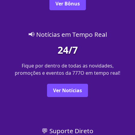
Ver Bônus
📢 Notícias em Tempo Real
24/7
Fique por dentro de todas as novidades,
promoções e eventos da 777O em tempo real!
Ver Notícias
💬 Suporte Direto