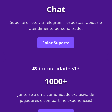
Chat
Suporte direto via Telegram, respostas rápidas e
atendimento personalizado!
Falar Suporte
👥 Comunidade VIP
1000+
Junte-se a uma comunidade exclusiva de
jogadores e compartilhe experiências!