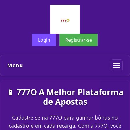
Login
Registrar-se
Menu
📱 777O A Melhor Plataforma
de Apostas
Cadastre-se na 777O para ganhar bônus no
cadastro e em cada recarga. Com a 777O, você